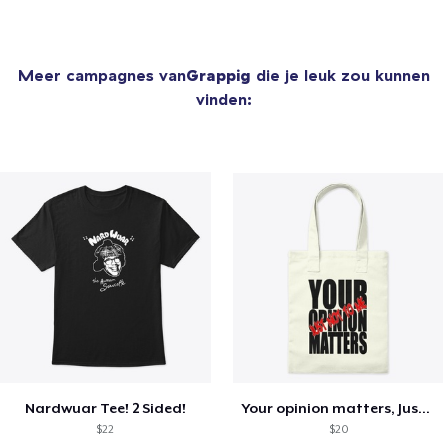
Meer campagnes van
Grappig
die je leuk zou kunnen
vinden:
Nardwuar Tee! 2 Sided!
Your opinion matters, Just not to me!
$22
$20