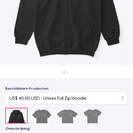
Hoe het werkt
Triblend Tee
Verkoop overal
US$ 28,00
Verkoop alles
Women's Comfort Tee
US$ 25,00
Beschikbare Producten:
Omschrijving: