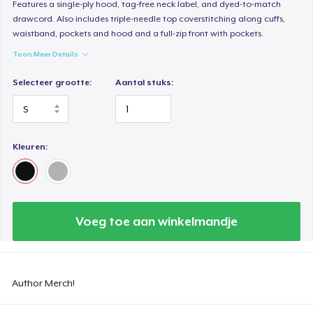
Features a single-ply hood, tag-free neck label, and dyed-to-match
drawcord. Also includes triple-needle top coverstitching along cuffs,
waistband, pockets and hood and a full-zip front with pockets.
Toon Meer Details
Selecteer grootte:
Aantal stuks:
Kleuren:
Voeg toe aan winkelmandje
Author Merch!