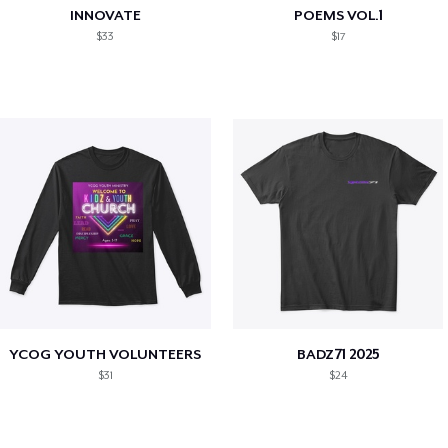
INNOVATE
POEMS VOL.1
$33
$17
YCOG YOUTH VOLUNTEERS
BADZ71 2025
$31
$24