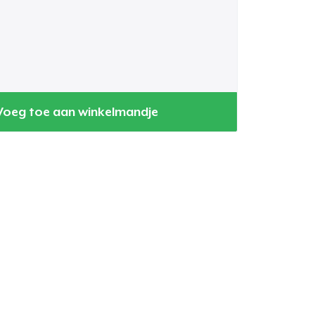
for all their seeds.
un or sky—
oodbye.
Voeg toe aan winkelmandje