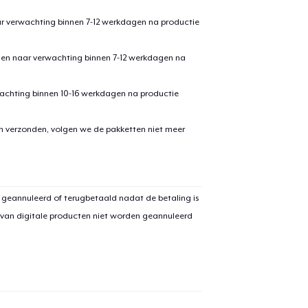
ar verwachting binnen 7-12 werkdagen na productie
den naar verwachting binnen 7-12 werkdagen na
achting binnen 10-16 werkdagen na productie
en verzonden, volgen we de pakketten niet meer
aan
winkelwagen toegevoegd
Ga naar 
 geannuleerd of terugbetaald nadat de betaling is
n van digitale producten niet worden geannuleerd
door naar de Kassa
Doorgaan met wi