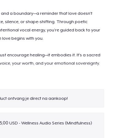
lm and a boundary—a reminder that love doesn’t
ice, silence, or shape-shifting. Through poetic
ntentional vocal energy, you’re guided back to your
love begins with you.
just encourage healing—it embodies it. It’s a sacred
 voice, your worth, and your emotional sovereignty.
u are enough.
chase love.
oduct ontvang je direct na aankoop!
th you."
5,00 USD - Wellness Audio Series (Mindfulness)
f others’ needs,