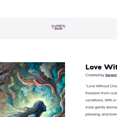
Doorgaan
Love Wit
Created by
Seren
“Love Without Chain
freedom from code
conditions. With a
track gently disma
pleasing, and losin