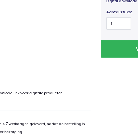
You’re not the soil 
Digital download
You are not their s
Aantal stuks:
It’s okay to say g
ownload link voor digitale producten.
 4-7 werkdagen geleverd, nadat de bestelling is
or bezorging.