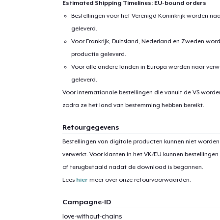
Estimated Shipping Timelines: EU-bound orders
Bestellingen voor het Verenigd Koninkrijk worden na
geleverd.
Voor Frankrijk, Duitsland, Nederland en Zweden wor
productie geleverd.
Voor alle andere landen in Europa worden naar verw
geleverd.
Voor internationale bestellingen die vanuit de VS word
1
item 
zodra ze het land van bestemming hebben bereikt.
Retourgegevens
Bestellingen van digitale producten kunnen niet worden
verwerkt. Voor klanten in het VK/EU kunnen bestellinge
Ga 
of terugbetaald nadat de download is begonnen.
Lees
hier
meer over onze retourvoorwaarden.
Campagne-ID
love-without-chains