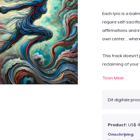
Each lyric is a ba
require self-sacrif
affirmations and i
own center… where 
This track doesn’t 
reclaiming of your
Toon Meer
"You are whole, yo
You don’t need to 
Dit digitale pr
You are love.
And love begins wi
Product:
US$ 4
Let go the weight o
Omschrijving: