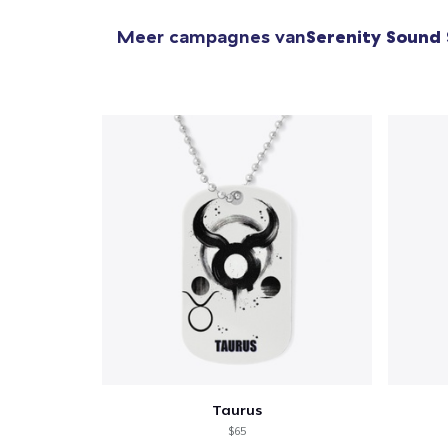
Meer campagnes van
Serenity Sound
Taurus
$65