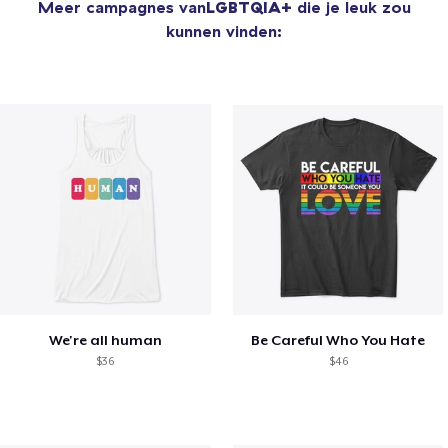
Meer campagnes van
LGBTQIA+
die je leuk zou
kunnen vinden:
We're all human
Be Careful Who You Hate
$36
$46