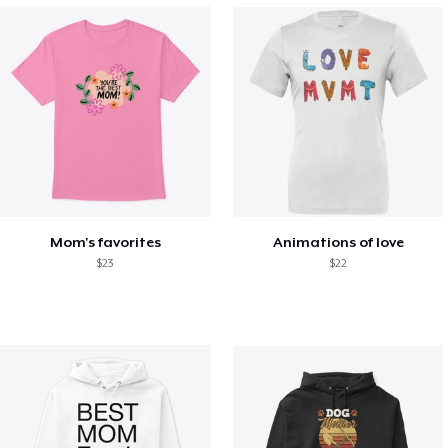
Mom's favorites
Animations of love
$23
$22