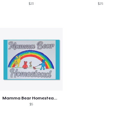
$23
$25
Mamma Bear Homestead Logo Sticker
$5