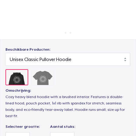
Hoe het werkt
Verkoop overal
Verkoop alles
Beschikbare Producten:
Omschrijving:
Cozy heavy blend hoodie with a brushed interior. Features a double-
lined hood, pouch pocket, 1x1 rib with spandex for stretch, seamless
body, and eco-friendly tear-away label. Hoodie runs small; size up for
best fit.
Selecteer grootte:
Aantal stuks: