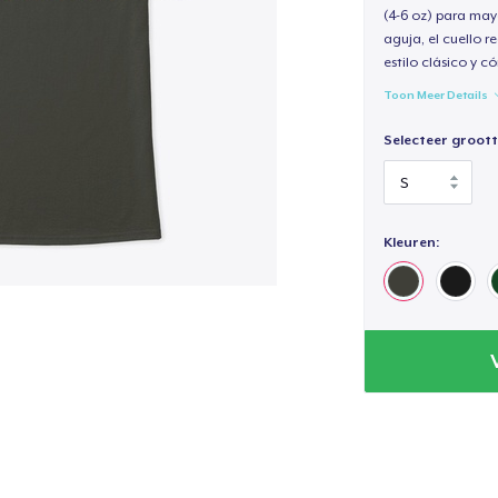
(4-6 oz) para may
aguja, el cuello 
estilo clásico y 
Toon Meer Details
Selecteer groott
Kleuren: