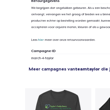
Retourgegevens
We begrijpen dat ongelukken gebeuren. Als u een bescha
ontvangt, vervangen we het graag of bieden we u binn
1
item 
producten echter op bestelling worden gemaakt, kunne
accepteren voor onjuiste maten, kleuren of als u gewo
Lees
hier
meer over onze retourvoorwaarden.
Ga 
Campagne-ID
march-4-taylor
Meer campagnes van
teamtaylor
die 