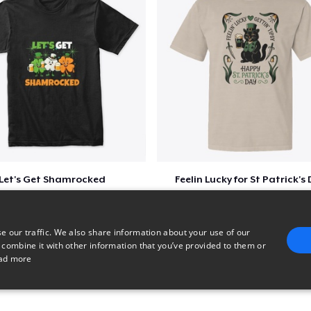
Let's Get Shamrocked
Feelin Lucky for St Patrick's
$51
$23
e our traffic. We also share information about your use of our
 combine it with other information that you’ve provided to them or
ad more
E
TARGETING
FUNCTIONALITY
UNCLASSIFIED