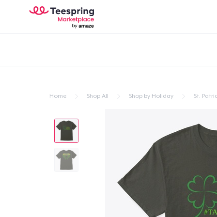
Home
Shop All
Shop by Holiday
St. Patri