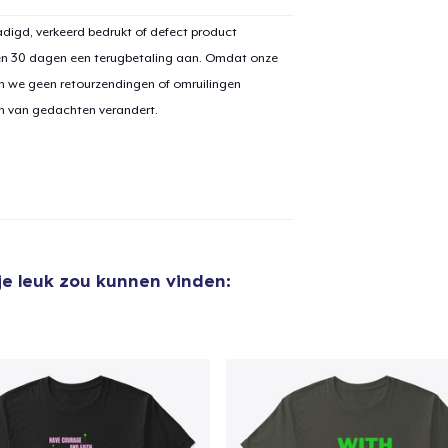
digd, verkeerd bedrukt of defect product
en 30 dagen een terugbetaling aan. Omdat onze
aan
winkelwagen toegevoegd
n we geen retourzendingen of omruilingen
Ga naar 
on van gedachten verandert.
door naar de Kassa
Doorgaan met wi
je leuk zou kunnen vinden: