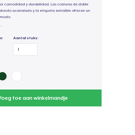
or comodidad y durabilidad. Las costuras de doble
redondo acanalado y la etiqueta extraíble ofrecen un
cómodo.
e:
Aantal stuks:
Voeg toe aan winkelmandje