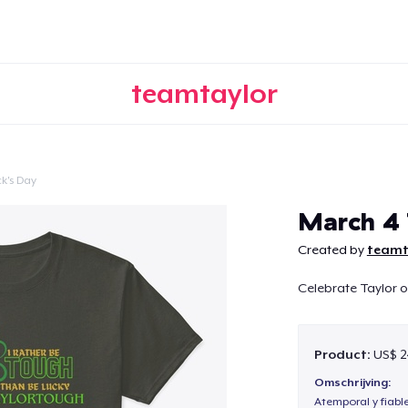
teamtaylor
ck's Day
Doorgaan
March 4 
Created by
teamt
Celebrate Taylor o
Product:
US$ 2
Omschrijving:
Atemporal y fiabl