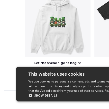
Let the shenanigans begin!
$41
This website uses cookies
We use cookies to personalise content, ads and to analys
site with our advertising and analytics partners who may
that they’ve collected from your use of their services.
Re
SHOW DETAILS
Report this product
STRICTLY NECESSARY
PERFORMANC