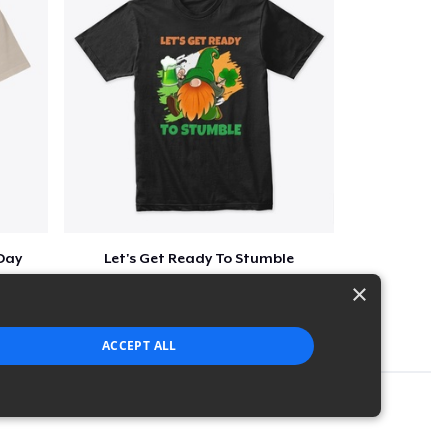
 Day
Let's Get Ready To Stumble
$29
×
ACCEPT ALL