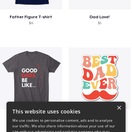
Father Figure T-shirt
Dad Love!
$16
$5
×
This website uses cookies
Good Dads Be Like...
Best Dad Ever!
We use cookies to personalise content, ads and to analyse
$35
$5
our traffic. We also share information about your use of our
site with our advertising and analytics partners who may