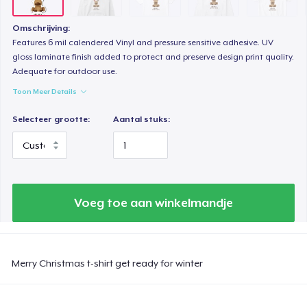
Classic Long Sleeve Tee
Omschrijving:
US$ 30,99
Features 6 mil calendered Vinyl and pressure sensitive adhesive. UV
gloss laminate finish added to protect and preserve design print quality.
Adequate for outdoor use.
Toon Meer Details
Selecteer grootte:
Aantal stuks:
Voeg toe aan winkelmandje
Merry Christmas t-shirt get ready for winter