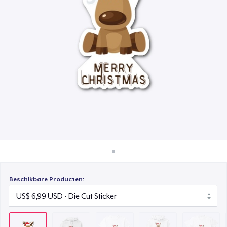
Hoe het werkt
Classic Crew Neck T-Shirt
Verkoop overal
US$ 22,99
Verkoop alles
Unisex Premium Pullover Hoodie
US$ 69,99
Comfort Tee
US$ 23,99
Mug
US$ 15,99
Unisex Classic Crewneck Sweatshirt
US$ 32,99
Beschikbare Producten:
Women's Classic Tee
US$ 23,99