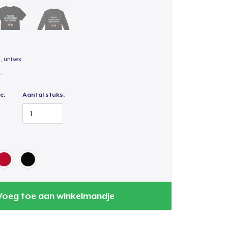
, unisex
e:
Aantal stuks:
Voeg toe aan winkelmandje