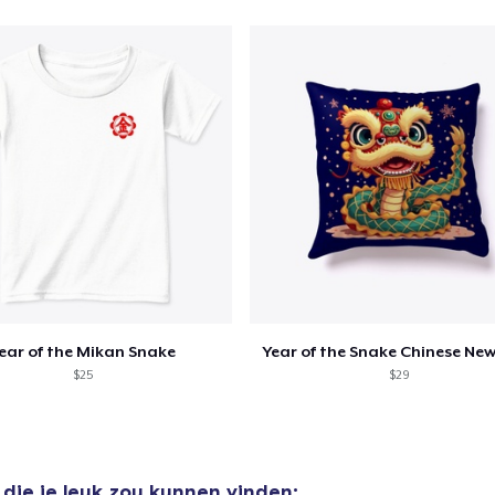
US$ 25,00
Classic Long Sleeve Tee
US$ 27,00
ear of the Mikan Snake
Year of the Snake Chinese New
$25
$29
die je leuk zou kunnen vinden: