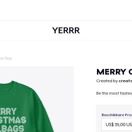
YERRR
ew Year
Doorgaan
MERRY 
Created by
creato
Be the most fashio
Beschikbare Pro