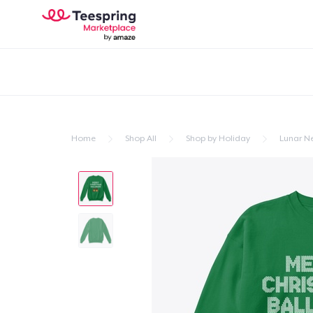
Home
Shop All
Shop by Holiday
Lunar N