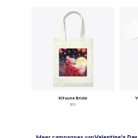
KItsune Bride
Y
$30
Meer campagnes van
Valentine's Day