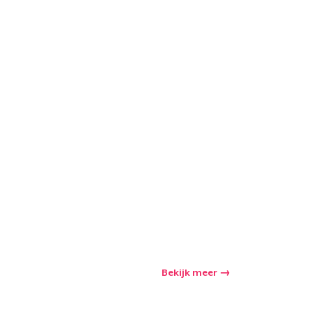
winkelwagen
Aantal
nkelen
Bekijk meer