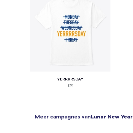
1
item 
YERRRRSDAY
$20
Ga 
Meer campagnes van
Lunar New Year