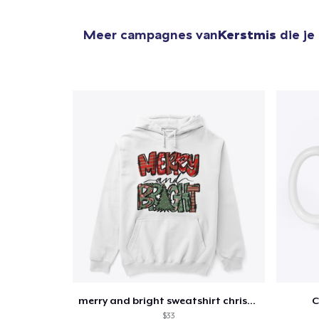
Meer campagnes van
Kerstmis
die je
merry and bright sweatshirt christmas
C
$33