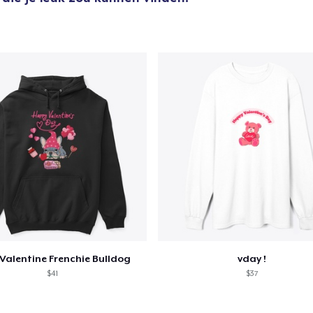
Valentine Frenchie Bulldog
vday !
$41
$37