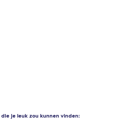
aan
winkelwagen toegevoegd
Ga naar 
door naar de Kassa
Doorgaan met wi
Unisex Classic Crewneck Sweatshirt
US$ 35,00
die je leuk zou kunnen vinden:
Classic Crew Neck T-Shirt