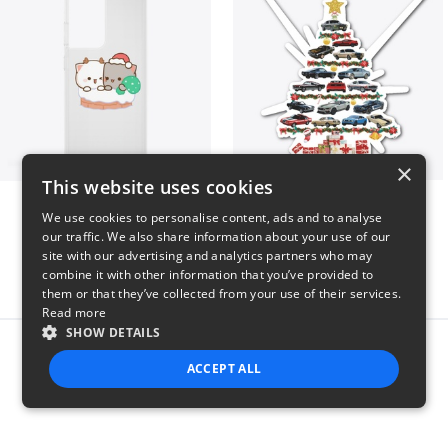
×
This website uses cookies
Peach Goma Christmas
Christmas Mustangs
We use cookies to personalise content, ads and to analyse
$26
$28
our traffic. We also share information about your use of our
site with our advertising and analytics partners who may
combine it with other information that you’ve provided to
them or that they’ve collected from your use of their services.
Read more
SHOW DETAILS
Report this product
ACCEPT ALL
STRICTLY NECESSARY
PERFORMANCE