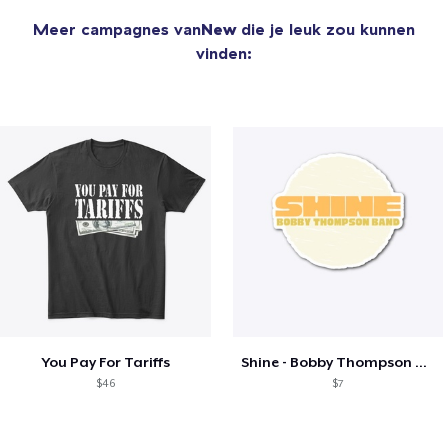
Meer campagnes van
New
die je leuk zou kunnen
vinden:
You Pay For Tariffs
Shine - Bobby Thompson Band Merch
$46
$7