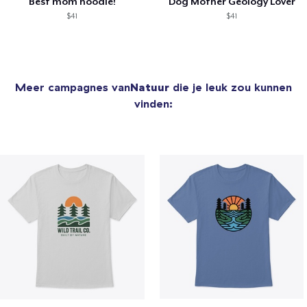
Best mom hoodie!
Dog Mother Geology Lover
$41
$41
Meer campagnes van
Natuur
die je leuk zou kunnen
vinden: