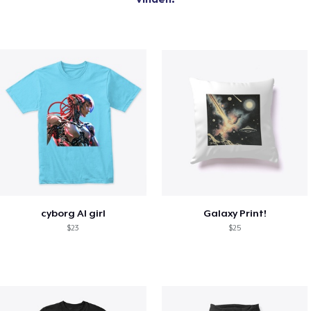
cyborg AI girl
Galaxy Print!
$23
$25