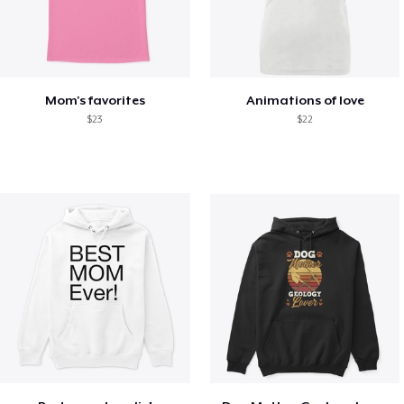
Mom's favorites
Animations of love
$23
$22