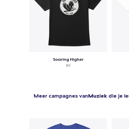
Soaring Higher
$41
Meer campagnes van
Muziek
die je l