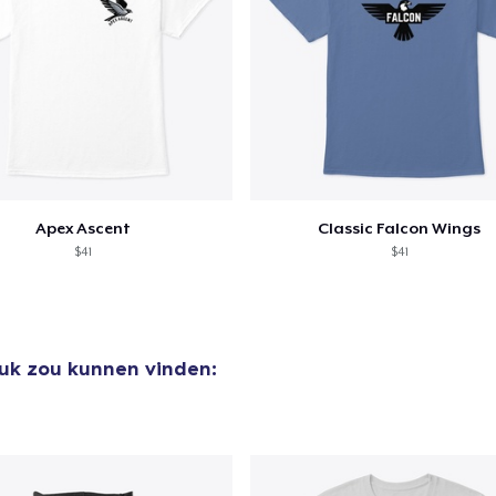
Apex Ascent
Classic Falcon Wings
$41
$41
euk zou kunnen vinden: