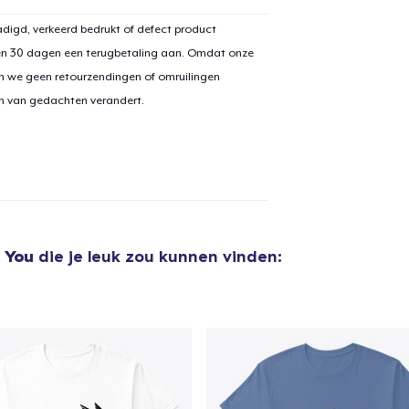
digd, verkeerd bedrukt of defect product
en 30 dagen een terugbetaling aan. Omdat onze
n we geen retourzendingen of omruilingen
aan
winkelwagen toegevoegd
Ga naar 
on van gedachten verandert.
door naar de Kassa
Doorgaan met wi
 You
die je leuk zou kunnen vinden: