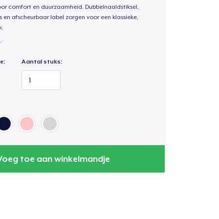
oor comfort en duurzaamheid. Dubbelnaaldstiksel,
s en afscheurbaar label zorgen voor een klassieke,
k.
e:
Aantal stuks:
Voeg toe aan winkelmandje