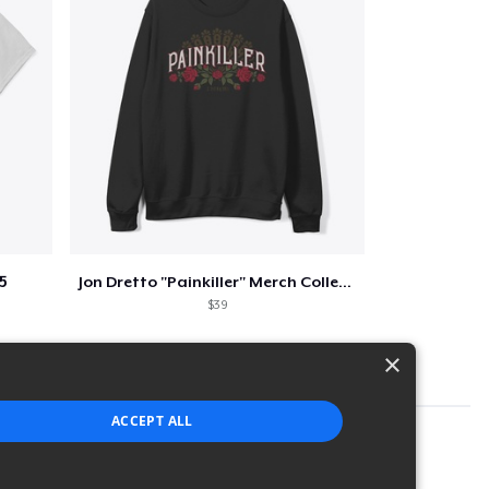
5
Jon Dretto "Painkiller" Merch Collection
$39
×
ACCEPT ALL