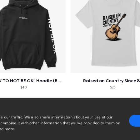
"IT'S OK TO NOT BE OK" Hoodie (BP LOGO)
Raised on Country Since 8
$40
$23
e our traffic. We also share information about your use of our
 combine it with other information that you’ve provided to them or
ad more