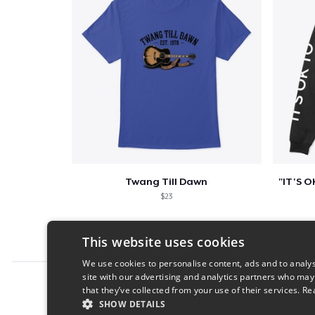
Twang Till Dawn
$23
This website uses cookies
We use cookies to personalise content, ads and to analys
site with our advertising and analytics partners who may
Report this product
that they’ve collected from your use of their services.
Re
SHOW DETAILS