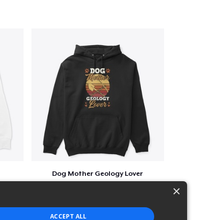
Dog Mother Geology Lover
$41
×
ACCEPT ALL