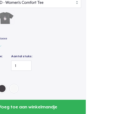
isexe
e:
Aantal stuks:
Voeg toe aan winkelmandje