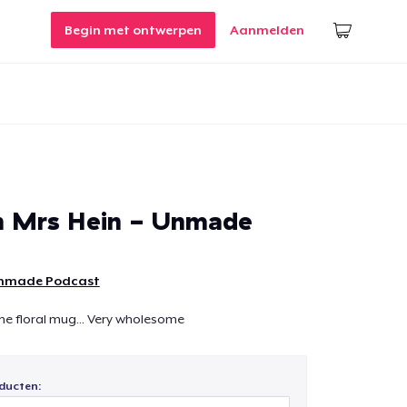
Begin met ontwerpen
Aanmelden
h Mrs Hein - Unmade
nmade Podcast
he floral mug... Very wholesome
ducten: