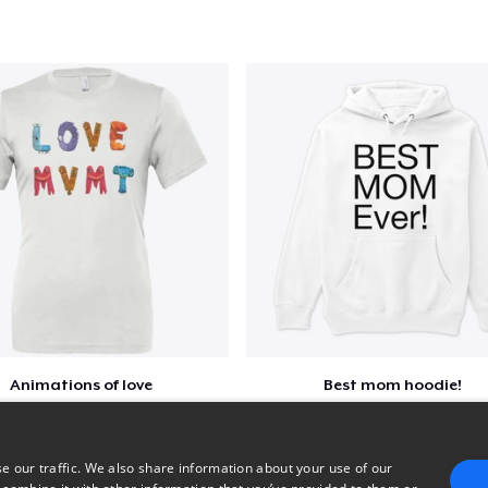
Animations of love
Best mom hoodie!
$22
$41
e our traffic. We also share information about your use of our