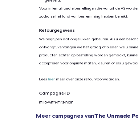
geleverd.
Voor internationale bestellingen die vanuit de VS word
zodra ze het land van bestemming hebben bereikt.
Retourgegevens
1
item 
We begrijpen dat ongelukken gebeuren. Als u een bescha
ontvangt, vervangen we het graag of bieden we u binn
producten echter op bestelling worden gemaakt, kunne
accepteren voor onjuiste maten, kleuren of als u gewo
Ga 
Lees
hier
meer over onze retourvoorwaarden.
Campagne-ID
milo-with-mrs-hein
Meer campagnes van
The Unmade Po