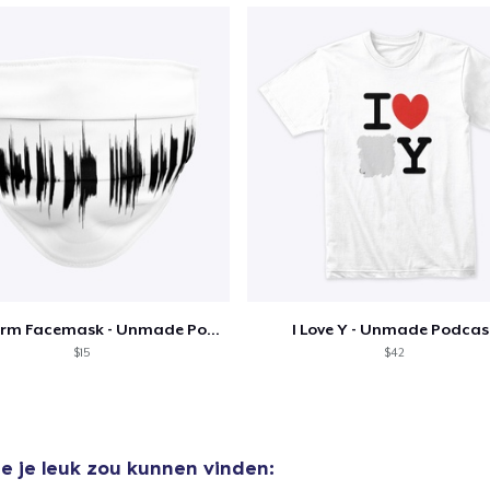
Waveform Facemask - Unmade Podcast
I Love Y - Unmade Podcas
$15
$42
e je leuk zou kunnen vinden: