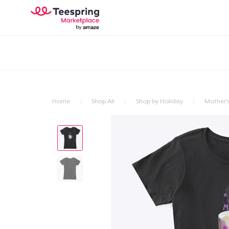
Home
Shop All
Shop by Holiday
Mother'