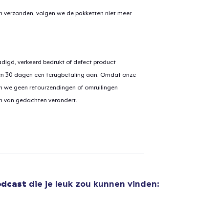
en verzonden, volgen we de pakketten niet meer
aan
winkelwagen toegevoegd
digd, verkeerd bedrukt of defect product
Ga naar 
en 30 dagen een terugbetaling aan. Omdat onze
n we geen retourzendingen of omruilingen
on van gedachten verandert.
door naar de Kassa
Doorgaan met wi
Women's Comfort Tee
US$ 25,99
dcast
die je leuk zou kunnen vinden:
Next Level 3600 | Premium Ring-Spun Cotton T-Shirt
US$ 26,99