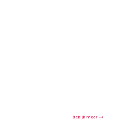
winkelwagen
Aantal
nkelen
Bekijk meer