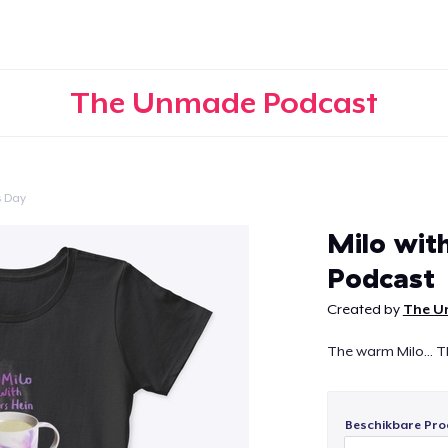
The Unmade Podcast
s Day
Doorgaan
Milo wit
Podcast
Created by
The U
The warm Milo... T
Beschikbare Pro