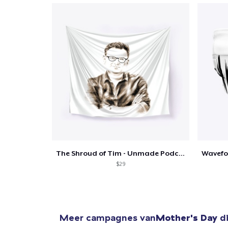
The Shroud of Tim - Unmade Podcast
$29
Meer campagnes van
Mother's Day
di