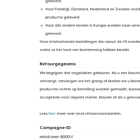
geleverd.
Voor Frankrijk, Duitsland, Nederland en Zweden wor
productie geleverd.
Voor alle andere landen in Europa worden naar verw
geleverd.
Voor internationale bestellingen die vanuit de VS word
zodra ze het land van bestemming hebben bereikt.
Retourgegevens
We begrijpen dat ongelukken gebeuren. Als u een bescha
ontvangt, vervangen we het graag of bieden we u binn
producten echter op bestelling worden gemaakt, kunne
accepteren voor onjuiste maten, kleuren of als u gewo
Lees
hier
meer over onze retourvoorwaarden.
Campagne-ID
mind-over-9000-t