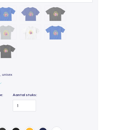
, unisex
e:
Aantal stuks: