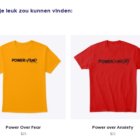
 je leuk zou kunnen vinden:
aan
winkelwagen toegevoegd
Ga naar 
door naar de Kassa
Doorgaan met wi
Power Over Fear
Power over Anxiety
Classic Long Sleeve Tee
$25
$22