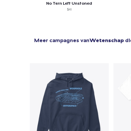
No Tern Left Unstoned
$41
Meer campagnes van
Wetenschap
di