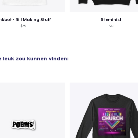
nkbot - Bill Making Stuff
Steminist
$25
$41
e leuk zou kunnen vinden: