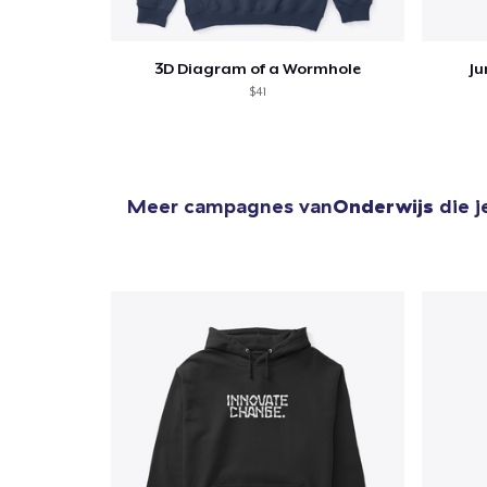
3D Diagram of a Wormhole
Ju
$41
Meer campagnes van
Onderwijs
die j