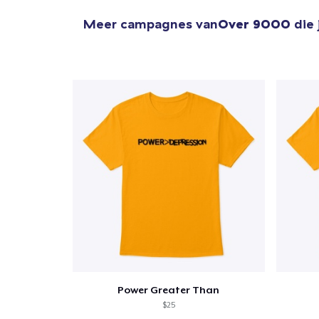
Meer campagnes van
Over 9000
die
1
item 
Ga 
Power Greater Than
$25