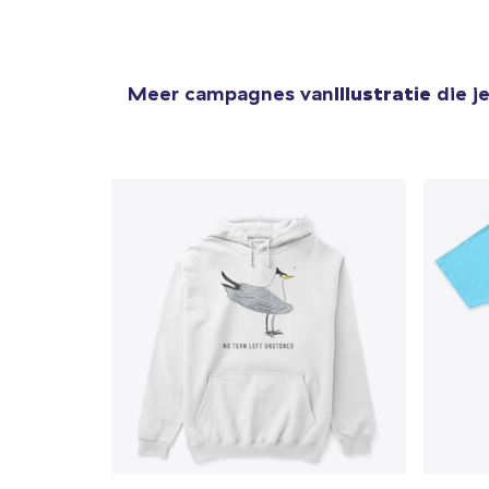
Meer campagnes van
Illustratie
die j