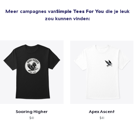
Meer campagnes van
Simple Tees For You
die je leuk
zou kunnen vinden:
Soaring Higher
Apex Ascent
$41
$41