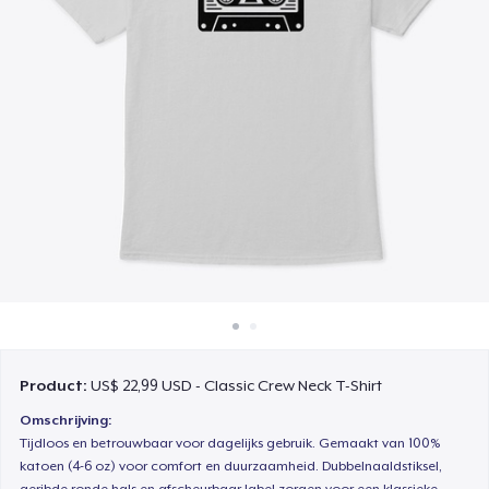
Hoe het werkt
Verkoop overal
Verkoop alles
Product:
US$ 22,99 USD - Classic Crew Neck T-Shirt
Omschrijving:
Tijdloos en betrouwbaar voor dagelijks gebruik. Gemaakt van 100%
katoen (4-6 oz) voor comfort en duurzaamheid. Dubbelnaaldstiksel,
geribde ronde hals en afscheurbaar label zorgen voor een klassieke,