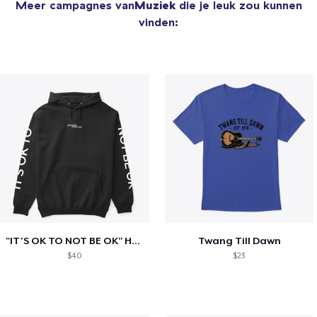
Meer campagnes van
Muziek
die je leuk zou kunnen
vinden:
"IT'S OK TO NOT BE OK" Hoodie (BP LOGO)
Twang Till Dawn
$40
$23