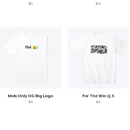
$16
$26
Mob Only OG Big Logo
For The Win Q.S
$16
$16