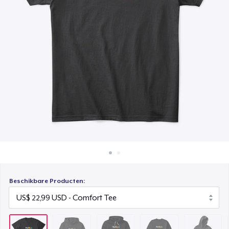
Hoe het werkt
Unisex Premium Pullover Hoodie
Verkoop overal
US$ 44,99
Verkoop alles
Unisex Classic Crewneck Sweatshirt
US$ 33,99
Kids Classic Pullover Hoodie
US$ 33,99
Kids Premium Tee
US$ 18,99
Baby Premium Onesie
US$ 18,99
Beschikbare Producten:
Classic Long Sleeve Tee
US$ 25,99