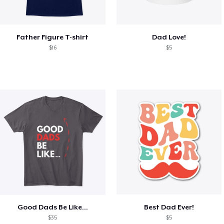
Father Figure T-shirt
Dad Love!
$16
$5
Good Dads Be Like...
Best Dad Ever!
$35
$5