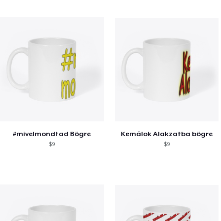
#mivelmondtad Bögre
Kemálok Alakzatba bögre
$9
$9