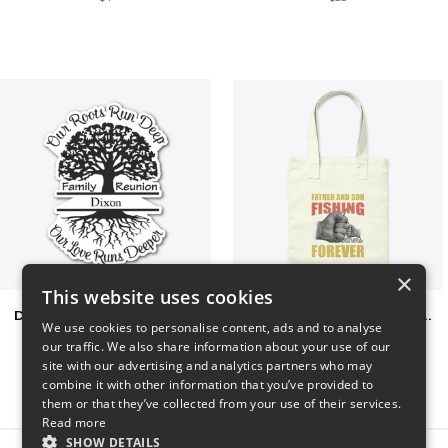
×
This website uses cookies
Dixon Family Reunion 2023
Father & Son Fishing Partners Forever
We use cookies to personalise content, ads and to analyse
$5
$30
our traffic. We also share information about your use of our
site with our advertising and analytics partners who may
combine it with other information that you’ve provided to
them or that they’ve collected from your use of their services.
Read more
SHOW DETAILS