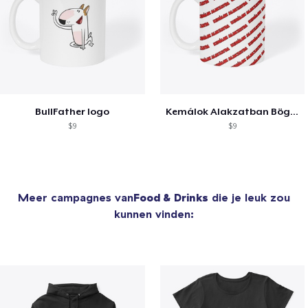
BullFather logo
Kemálok Alakzatban Bögre
$9
$9
Meer campagnes van
Food & Drinks
die je leuk zou
kunnen vinden: