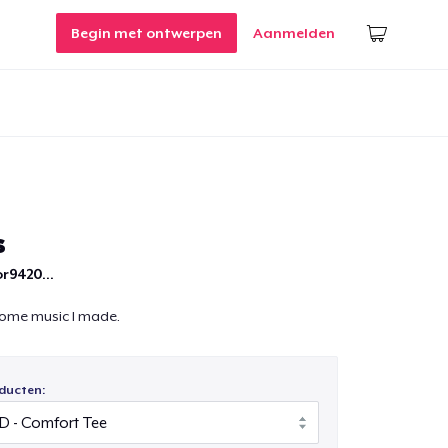
Begin met ontwerpen
Aanmelden
s
r9420...
 some music I made.
ducten: