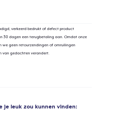
digd, verkeerd bedrukt of defect product
en 30 dagen een terugbetaling aan. Omdat onze
n we geen retourzendingen of omruilingen
on van gedachten verandert.
e je leuk zou kunnen vinden:
aan
winkelwagen toegevoegd
Ga naar 