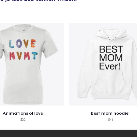
Animations of love
Best mom hoodie!
$22
$41