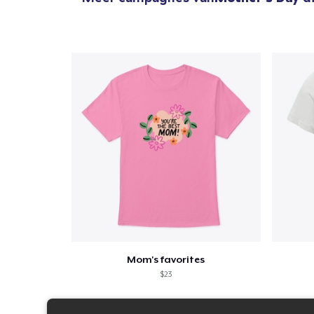
Mom's favorites
$23