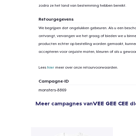
zodra ze het land van bestemming hebben bereikt.
Retourgegevens
We begrijpen dat ongelukken gebeuren. Als u een bescha
ontvangt, vervangen we het graag of bieden we u binn
producten echter op bestelling worden gemaakt, kunne
accepteren voor onjuiste maten, kleuren of als u gewo
Lees
hier
meer over onze retourvoorwaarden.
Campagne-ID
monsters-8869
Meer campagnes van
VEE GEE CEE
di
1
item 