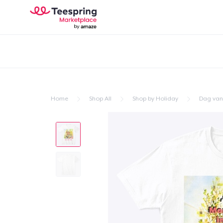
Home
Shop All
Shop by Holiday
Dag van