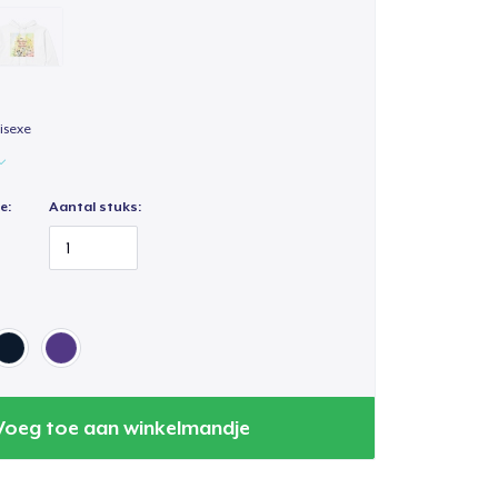
isexe
e:
Aantal stuks:
Voeg toe aan winkelmandje