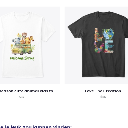
Spring season cute animal kids tshirt
Love The Creation
$23
$46
e je leuk zou kunnen vinden: