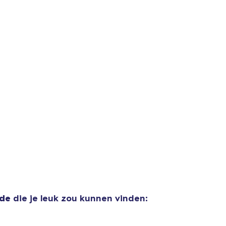
door naar de Kassa
Doorgaan met wi
Comfort Tee
US$ 23,99
Women's Crop Hoodie
US$ 46,99
rde
die je leuk zou kunnen vinden: