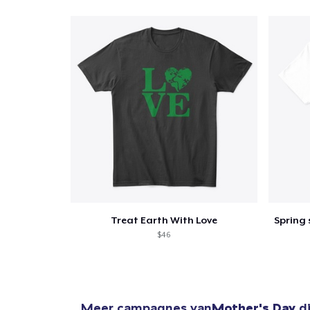
Treat Earth With Love
$46
Meer campagnes van
Mother's Day
di