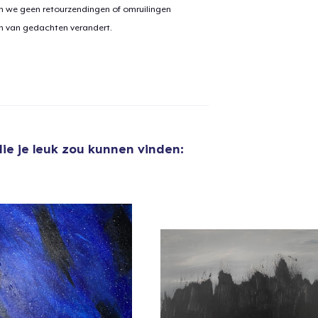
n we geen retourzendingen of omruilingen
on van gedachten verandert.
aan
winkelwagen toegevoegd
Ga naar 
door naar de Kassa
Doorgaan met wi
ie je leuk zou kunnen vinden: