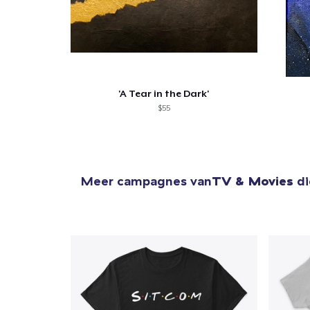
'A Tear in the Dark'
$55
Meer campagnes van
TV & Movies
di