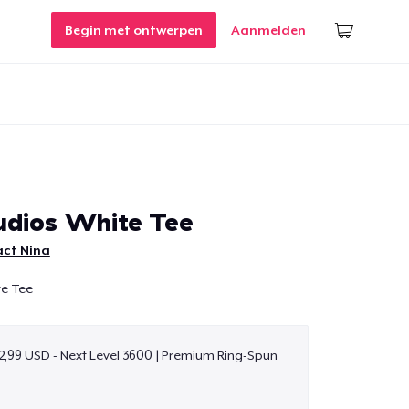
Begin met ontwerpen
Aanmelden
dios White Tee
act Nina
te Tee
2,99 USD - Next Level 3600 | Premium Ring-Spun