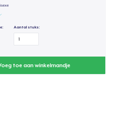
isexe
e:
Aantal stuks:
Voeg toe aan winkelmandje