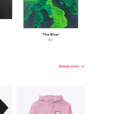
'The River'
$22
Bekijk meer