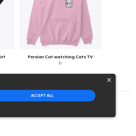
irt
Persian Cat watching Cats TV
$7
×
ACCEPT ALL