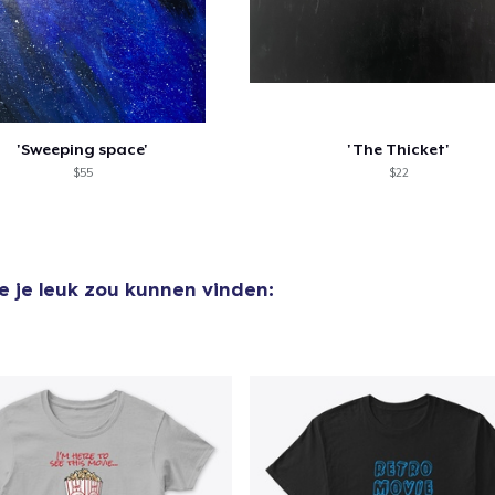
'Sweeping space'
'The Thicket'
$55
$22
e je leuk zou kunnen vinden: