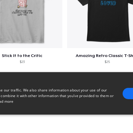
Stick It to the Critic
Amazing Retro Classic T-Sh
$23
$25
e our traffic. We also share information about your use of our
 combine it with other information that you’ve provided to them or
ad more
E
TARGETING
FUNCTIONALITY
UNCLASSIFIED