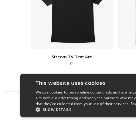
Sitcom TV Text Art
$16
This website uses cookies
We use cookies to personalise content, ads and to analys
site with our advertising and analytics partners who may
Report this product
that they’ve collected from your use of their services.
Re
SHOW DETAILS
STRICTLY NECESSARY
PERFORMANC