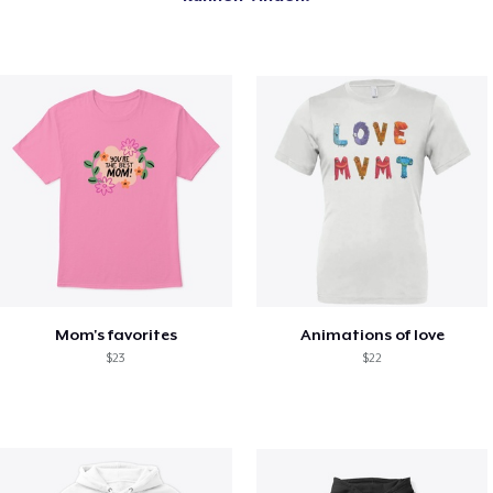
Mom's favorites
Animations of love
$23
$22