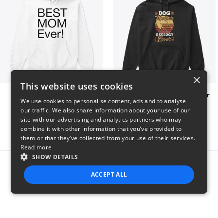
×
This website uses cookies
Best mom hoodie!
Dog Mother Geology Lover
We use cookies to personalise content, ads and to analyse
$41
$41
our traffic. We also share information about your use of our
site with our advertising and analytics partners who may
combine it with other information that you’ve provided to
them or that they’ve collected from your use of their services.
Read more
SHOW DETAILS
Report this product
ACCEPT ALL
STRICTLY NECESSARY
PERFORMANCE