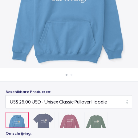
Hoe het werkt
Unisex Classic Crewneck Sweatshirt
Verkoop overal
US$ 25,00
Verkoop alles
Classic Long Sleeve Tee
US$ 18,00
Beschikbare Producten:
Omschrijving: