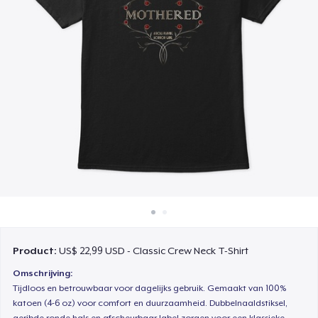
Hoe het werkt
Verkoop overal
Verkoop alles
Product:
US$ 22,99 USD - Classic Crew Neck T-Shirt
Omschrijving:
Tijdloos en betrouwbaar voor dagelijks gebruik. Gemaakt van 100%
katoen (4-6 oz) voor comfort en duurzaamheid. Dubbelnaaldstiksel,
geribde ronde hals en afscheurbaar label zorgen voor een klassieke,