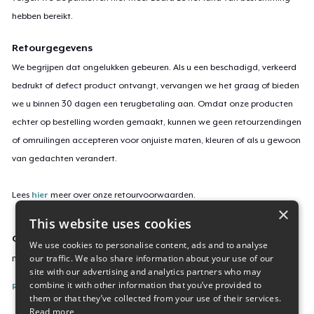
hebben bereikt.
Retourgegevens
We begrijpen dat ongelukken gebeuren. Als u een beschadigd, verkeerd
bedrukt of defect product ontvangt, vervangen we het graag of bieden
we u binnen 30 dagen een terugbetaling aan. Omdat onze producten
echter op bestelling worden gemaakt, kunnen we geen retourzendingen
of omruilingen accepteren voor onjuiste maten, kleuren of als u gewoon
van gedachten verandert.
Lees
hier
meer over onze retourvoorwaarden.
×
This website uses cookies
Campagne-ID
We use cookies to personalise content, ads and to analyse
our traffic. We also share information about your use of our
mothered-t-shirt
site with our advertising and analytics partners who may
combine it with other information that you’ve provided to
Rapporteer deze inhoud
them or that they’ve collected from your use of their services.
Read more