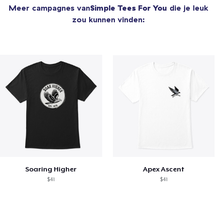
Meer campagnes van
Simple Tees For You
die je leuk
zou kunnen vinden:
Soaring Higher
Apex Ascent
$41
$41