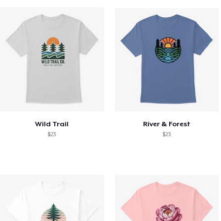
Wild Trail
River & Forest
$23
$23