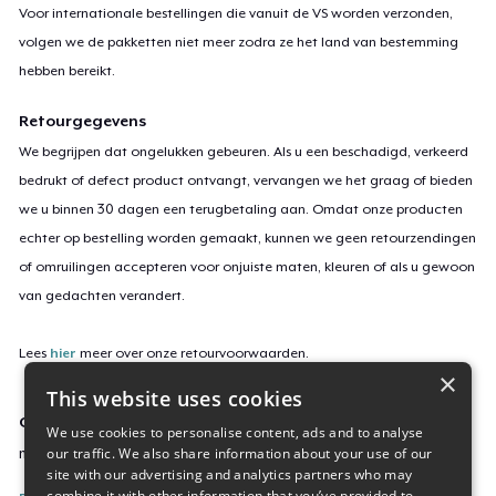
Voor internationale bestellingen die vanuit de VS worden verzonden,
volgen we de pakketten niet meer zodra ze het land van bestemming
hebben bereikt.
Retourgegevens
We begrijpen dat ongelukken gebeuren. Als u een beschadigd, verkeerd
bedrukt of defect product ontvangt, vervangen we het graag of bieden
we u binnen 30 dagen een terugbetaling aan. Omdat onze producten
echter op bestelling worden gemaakt, kunnen we geen retourzendingen
of omruilingen accepteren voor onjuiste maten, kleuren of als u gewoon
van gedachten verandert.
Lees
hier
meer over onze retourvoorwaarden.
×
This website uses cookies
Campagne-ID
We use cookies to personalise content, ads and to analyse
our traffic. We also share information about your use of our
music-can-heal-us-crewneck
site with our advertising and analytics partners who may
combine it with other information that you’ve provided to