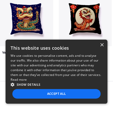
×
This website uses cookies
Year of the Snake Chinese New Year
Chinese Dragon Shirt
We use cookies to personalise content, ads and to analyse
$29
$29
our traffic. We also share information about your use of our
site with our advertising and analytics partners who may
combine it with other information that you’ve provided to
them or that they’ve collected from your use of their services.
Read more
SHOW DETAILS
Report this product
ACCEPT ALL
STRICTLY NECESSARY
PERFORMANCE