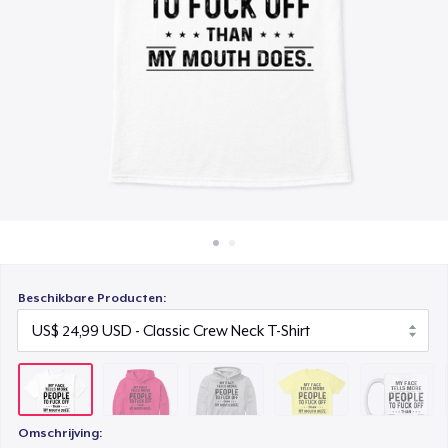
Hoe het werkt
Unisex Premium Pullover Hoodie
Verkoop overal
US$ 49,99
Verkoop alles
Comfort Tee
US$ 27,99
Mug
US$ 19,99
Unisex Classic Crewneck Sweatshirt
US$ 36,99
Beschikbare Producten:
Women's Classic Tee
US$ 24,99
Premium V-Neck Tee
US$ 26,99
Omschrijving: