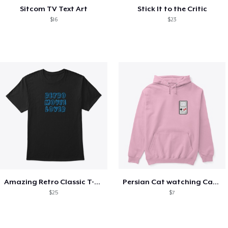
Sitcom TV Text Art
Stick It to the Critic
$16
$23
Amazing Retro Classic T-Shirt
Persian Cat watching Cats TV
$25
$7