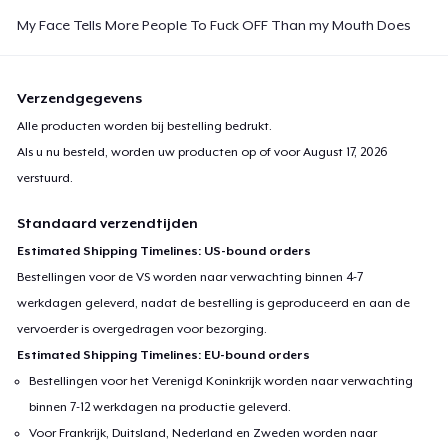
My Face Tells More People To Fuck OFF Than my Mouth Does
Classic Long Sleeve Tee
US$ 32,99
Verzendgegevens
Next Level 3600 | Premium Ring-Spun Cotton T-Shirt
Alle producten worden bij bestelling bedrukt.
US$ 26,99
Als u nu besteld, worden uw producten op of voor
August 17, 2026
verstuurd.
Premium V-Neck Tee
US$ 31,74
Standaard verzendtijden
Estimated Shipping Timelines: US-bound orders
Bestellingen voor de VS worden naar verwachting binnen 4-7
werkdagen geleverd, nadat de bestelling is geproduceerd en aan de
vervoerder is overgedragen voor bezorging.
Estimated Shipping Timelines: EU-bound orders
Bestellingen voor het Verenigd Koninkrijk worden naar verwachting
binnen 7-12 werkdagen na productie geleverd.
Voor Frankrijk, Duitsland, Nederland en Zweden worden naar