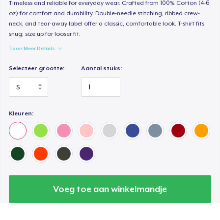
Timeless and reliable for everyday wear. Crafted from 100% Cotton (4-6
oz) for comfort and durability. Double-needle stitching, ribbed crew-
Women's Premium V-Neck Tee
neck, and tear-away label offer a classic, comfortable look. T-shirt fits
US$ 26,99
snug; size up for looser fit.
Toon Meer Details
Premium Long Sleeve Tee
US$ 36,99
Selecteer grootte:
Aantal stuks:
Women's Comfort Tee
US$ 25,99
Kleuren:
Classic Tank Top
US$ 24,99
Women's Flowy Tank Top
US$ 26,99
Voeg toe aan winkelmandje
Premium Tank Top
US$ 26,99