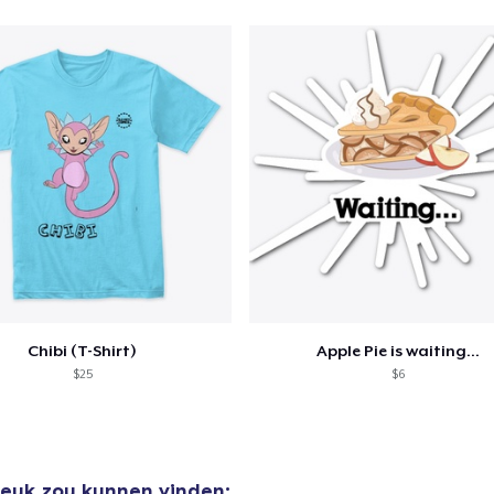
door naar de Kassa
Doorgaan met wi
Unisex Classic Pullover Hoodie
US$ 40,99
Comfort Tee
US$ 24,99
Mug
Chibi (T-Shirt)
Apple Pie is waiting...
US$ 15,99
$25
$6
 leuk zou kunnen vinden: