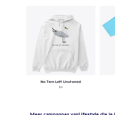
Ga 
No Tern Left Unstoned
$41
Meer campagnes van
Lifestyle
die je