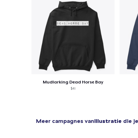
Mudlarking Dead Horse Bay
$41
Meer campagnes van
Illustratie
die j
1
item 