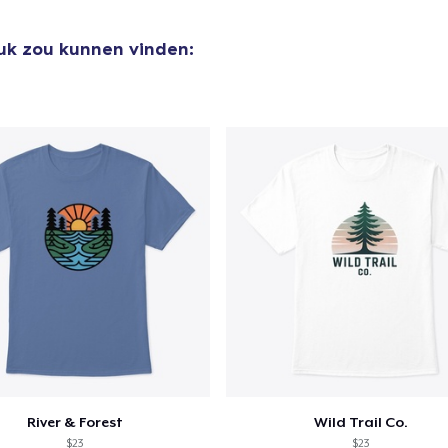
euk zou kunnen vinden:
River & Forest
Wild Trail Co.
$23
$23