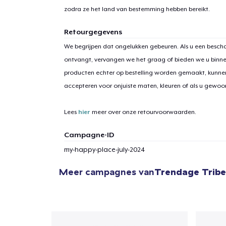
zodra ze het land van bestemming hebben bereikt.
Retourgegevens
We begrijpen dat ongelukken gebeuren. Als u een bescha
ontvangt, vervangen we het graag of bieden we u binn
producten echter op bestelling worden gemaakt, kunne
accepteren voor onjuiste maten, kleuren of als u gewo
Lees
hier
meer over onze retourvoorwaarden.
Campagne-ID
my-happy-place-july-2024
Meer campagnes van
Trendage Tribe