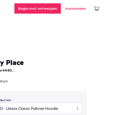
Begin met ontwerpen
Aanmelden
y Place
r4440...
ature
ducten: