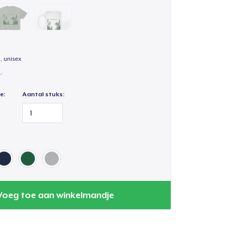
, unisex
e:
Aantal stuks:
Voeg toe aan winkelmandje