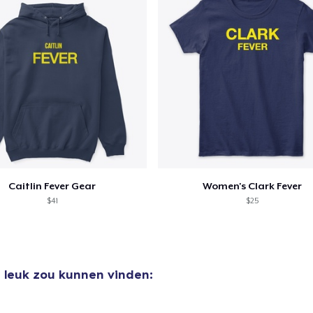
Caitlin Fever Gear
Women's Clark Fever
$41
$25
e leuk zou kunnen vinden:
aan
winkelwagen toegevoegd
Ga naar 