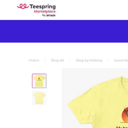
Home
Shop All
Shop by Holiday
Lunar N