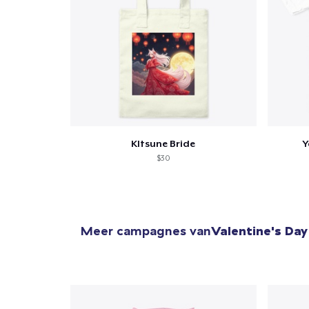
KItsune Bride
Y
$30
Meer campagnes van
Valentine's Day