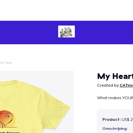
ew Year
Doorgaan
My Hear
Created by
CATma
What makes YOUR 
Product:
US$ 2
Omschrijving: