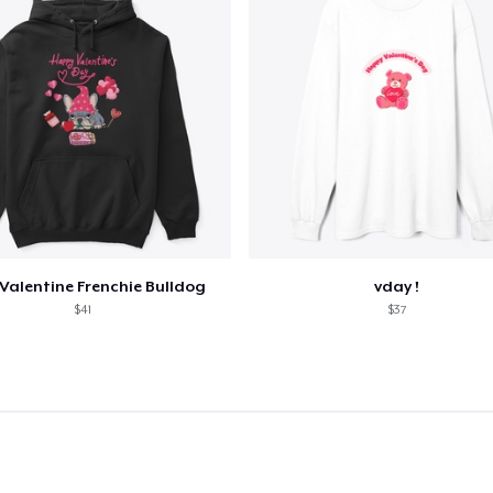
Valentine Frenchie Bulldog
vday !
$41
$37