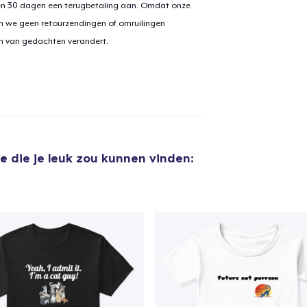
en 30 dagen een terugbetaling aan. Omdat onze
n we geen retourzendingen of omruilingen
on van gedachten verandert.
re
die je leuk zou kunnen vinden:
aan
winkelwagen toegevoegd
Ga naar 
door naar de Kassa
Doorgaan met wi