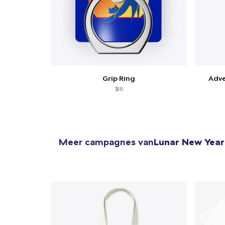
Grip Ring
Adve
$18
Meer campagnes van
Lunar New Year