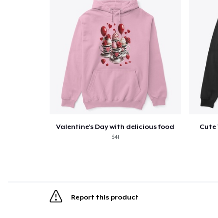
Valentine's Day with delicious food
Cute 
$41
Report this product