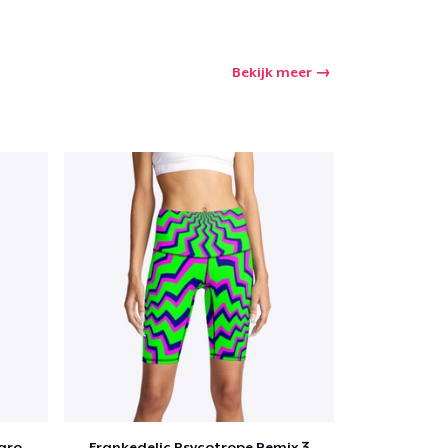
winkelwagen
Bekijk meer
Aantal
nkelen
Frankedelic Psychotrope Background 2
Frankedelic Psycotrope Remix 3