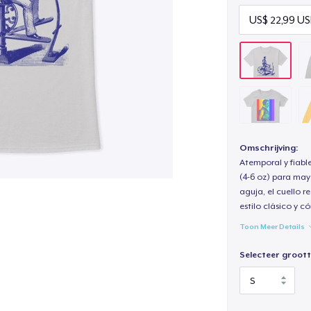
Omschrijving:
Atemporal y fiabl
(4-6 oz) para may
aguja, el cuello 
estilo clásico y 
Toon Meer Details
Selecteer groott