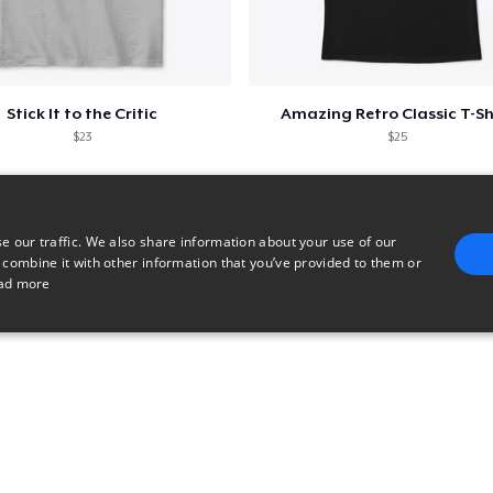
Stick It to the Critic
Amazing Retro Classic T-Sh
$23
$25
e our traffic. We also share information about your use of our
 combine it with other information that you’ve provided to them or
ad more
E
TARGETING
FUNCTIONALITY
UNCLASSIFIED
trictly necessary
Performance
Targeting
Functionality
Unclassified
uch as user login and account management. The website cannot be used properly without 