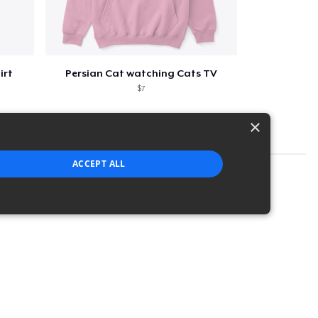
irt
Persian Cat watching Cats TV
$7
×
ACCEPT ALL
strictly necessary cookies.