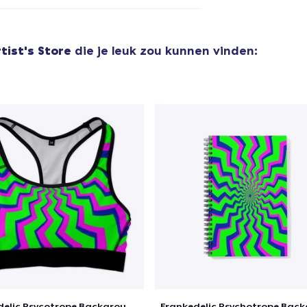
aan
winkelwagen toegevoegd
Ga naar 
tist's Store
die je leuk zou kunnen vinden:
door naar de Kassa
Doorgaan met wi
Classic Crew Neck T-Shirt
US$ 22,99
Unisex Classic Pullover Hoodie
US$ 40,99
Mug
US$ 15,99
Unisex Classic Crewneck Sweatshirt
Frankedelic Psycotrope Background