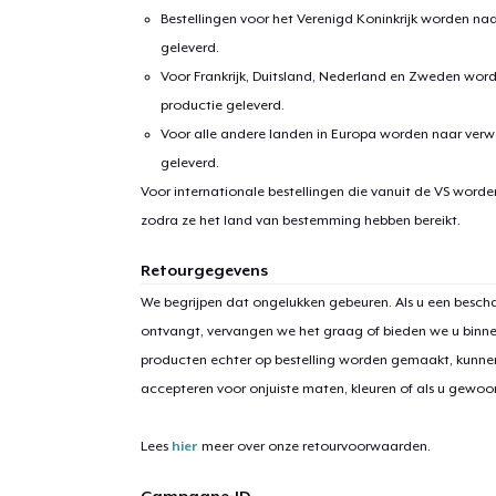
Bestellingen voor het Verenigd Koninkrijk worden na
geleverd.
Voor Frankrijk, Duitsland, Nederland en Zweden wor
productie geleverd.
Voor alle andere landen in Europa worden naar verw
geleverd.
Voor internationale bestellingen die vanuit de VS word
zodra ze het land van bestemming hebben bereikt.
Retourgegevens
We begrijpen dat ongelukken gebeuren. Als u een bescha
ontvangt, vervangen we het graag of bieden we u binn
producten echter op bestelling worden gemaakt, kunne
accepteren voor onjuiste maten, kleuren of als u gewo
Lees
hier
meer over onze retourvoorwaarden.
Campagne-ID