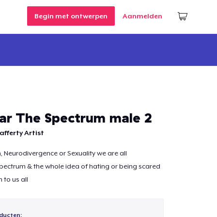
Begin met ontwerpen
Aanmelden
ar The Spectrum male 2
afferty Artist
m, Neurodivergence or Sexuality we are all
ectrum & the whole idea of hating or being scared
n to us all
ducten: