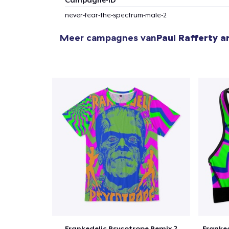
1
item 
never-fear-the-spectrum-male-2
Meer campagnes van
Paul Rafferty ar
Ga 
Frankedelic Psycotrope Remix 2