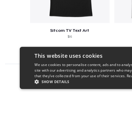
Sitcom TV Text Art
$16
This website uses cookies
We use cookies to personalise content, ads and to analys
site with our advertising and analytics partners who may
Report this product
that they’ve collected from your use of their services.
Re
SHOW DETAILS
STRICTLY NECESSARY
PERFORMANC
S
Strictly necessary cookies allow core website functionality s