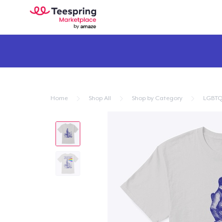
Home
Shop All
Shop by Category
LGBTQ