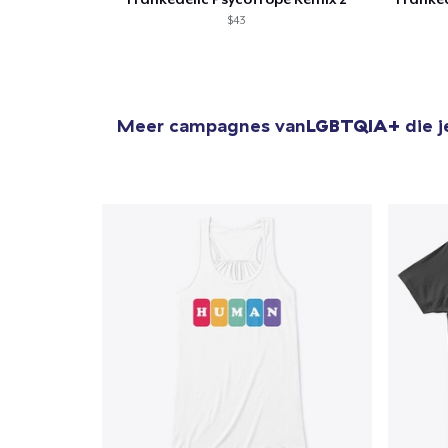
$43
Meer campagnes van
LGBTQIA+
die j