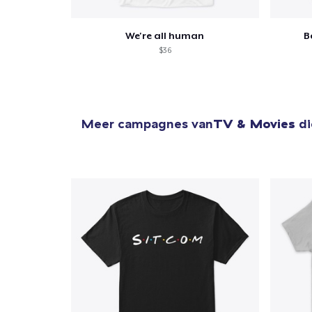
We're all human
B
$36
Meer campagnes van
TV & Movies
di