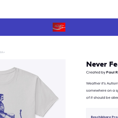
IA+
Doorgaan
Never Fe
Created by
Paul R
Weather it’s Autis
somewhere on a sp
of it should be alie
Beschikbare Pro