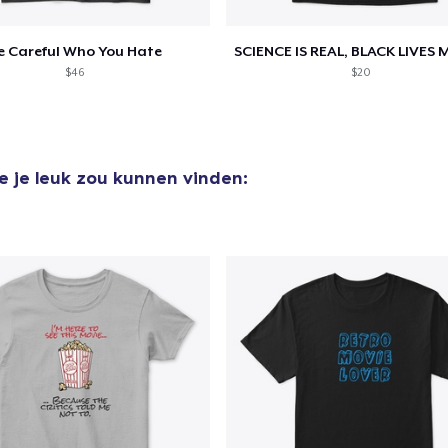
e Careful Who You Hate
$46
$20
e je leuk zou kunnen vinden: