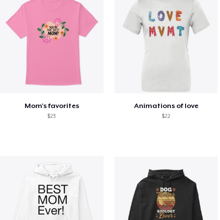
Mom's favorites
Animations of love
$23
$22