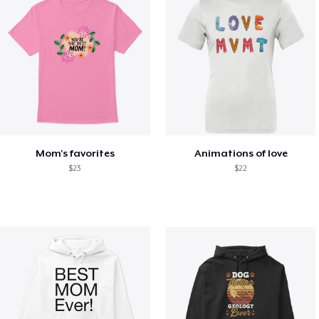
Mom's favorites
Animations of love
$23
$22