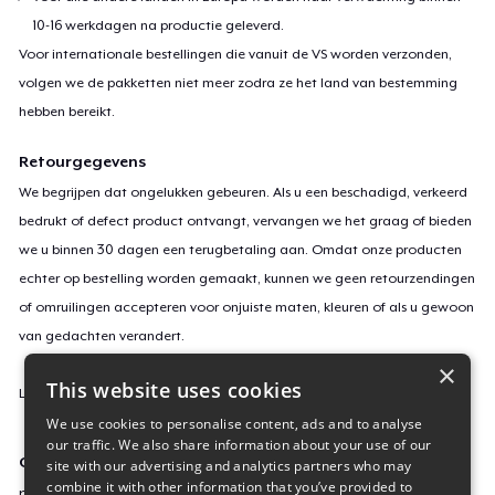
10-16 werkdagen na productie geleverd.
Voor internationale bestellingen die vanuit de VS worden verzonden,
volgen we de pakketten niet meer zodra ze het land van bestemming
hebben bereikt.
Retourgegevens
We begrijpen dat ongelukken gebeuren. Als u een beschadigd, verkeerd
bedrukt of defect product ontvangt, vervangen we het graag of bieden
we u binnen 30 dagen een terugbetaling aan. Omdat onze producten
echter op bestelling worden gemaakt, kunnen we geen retourzendingen
of omruilingen accepteren voor onjuiste maten, kleuren of als u gewoon
van gedachten verandert.
×
This website uses cookies
Lees
hier
meer over onze retourvoorwaarden.
We use cookies to personalise content, ads and to analyse
our traffic. We also share information about your use of our
Campagne-ID
site with our advertising and analytics partners who may
combine it with other information that you’ve provided to
new-afro-poppies