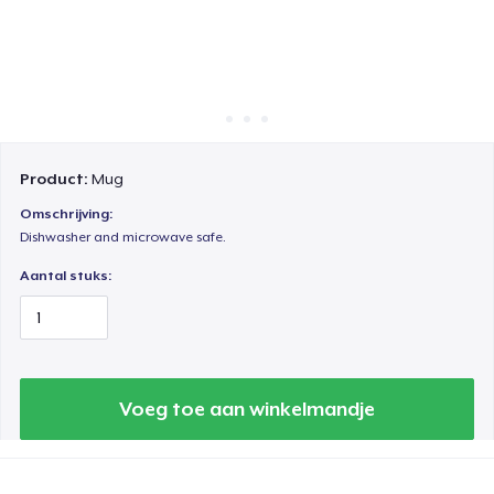
Hoe het werkt
Verkoop overal
Verkoop alles
Product:
Mug
Omschrijving:
Dishwasher and microwave safe.
Aantal stuks:
Voeg toe aan winkelmandje