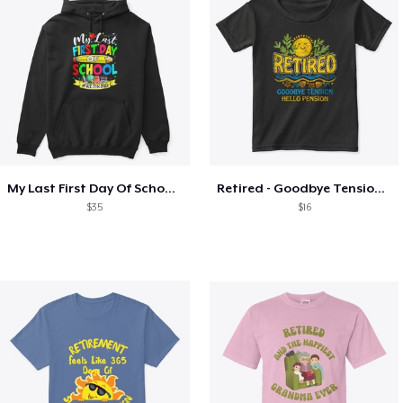
My Last First Day Of School Retiring
Retired - Goodbye Tension Hello Pension
$35
$16