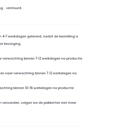
aan
winkelwagen toegevoegd
Ga naar 
g...
verstuurd.
 4-7 werkdagen geleverd, nadat de bestelling is
door naar de Kassa
Doorgaan met wi
or bezorging.
Die Cut Sticker
ar verwachting binnen 7-12 werkdagen na productie
den naar verwachting binnen 7-12 werkdagen na
Unisex Classic Pullover Hoodie
achting binnen 10-16 werkdagen na productie
Mug
en verzonden, volgen we de pakketten niet meer
Unisex Classic Crewneck Sweatshirt