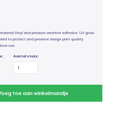
endered Vinyl and pressure sensitive adhesive. UV gloss
ded to protect and preserve design print quality.
door use.
e:
Aantal stuks:
Voeg toe aan winkelmandje