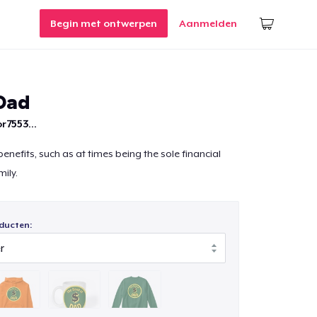
Begin met ontwerpen
Aanmelden
Dad
r7553...
benefits, such as at times being the sole financial
mily.
ducten: