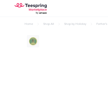
Home
Shop All
Shop by Holiday
Father's