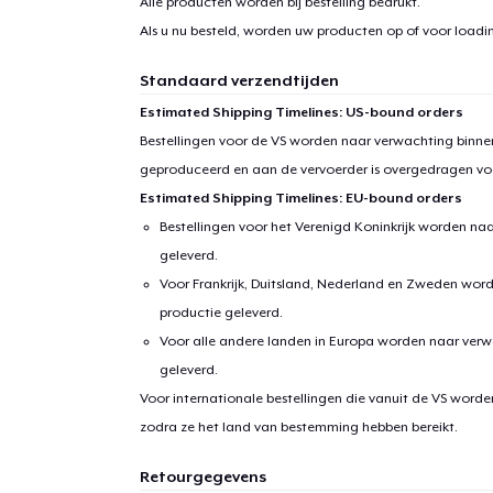
Alle producten worden bij bestelling bedrukt.
1
item 
Als u nu besteld, worden uw producten op of voor
loadin
Standaard verzendtijden
Estimated Shipping Timelines: US-bound orders
Bestellingen voor de VS worden naar verwachting binnen
Ga 
geproduceerd en aan de vervoerder is overgedragen vo
Estimated Shipping Timelines: EU-bound orders
Bestellingen voor het Verenigd Koninkrijk worden na
geleverd.
Voor Frankrijk, Duitsland, Nederland en Zweden wor
productie geleverd.
Voor alle andere landen in Europa worden naar verw
geleverd.
Voor internationale bestellingen die vanuit de VS word
zodra ze het land van bestemming hebben bereikt.
Retourgegevens