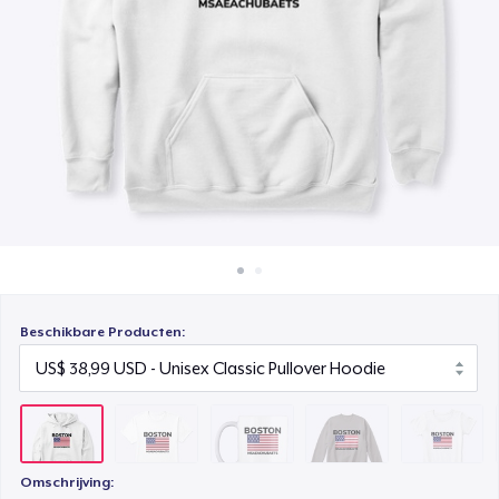
Hoe het werkt
Mug
Verkoop overal
US$ 14,99
Verkoop alles
Unisex Classic Crewneck Sweatshirt
US$ 26,99
Women's Comfort Tee
US$ 22,99
Classic Long Sleeve Tee
US$ 22,99
Beschikbare Producten:
Omschrijving: