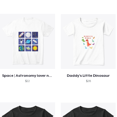
Space | Astronomy lover nice summer tee
Daddy's Little Dinosaur
$22
$28