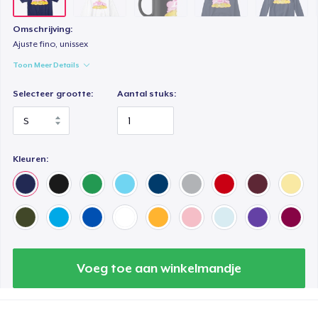
Kids Premium Tee
Omschrijving:
US$ 19,99
Ajuste fino, unissex
Toon Meer Details
Women's Flowy Tank Top
US$ 20,99
Selecteer grootte:
Aantal stuks:
Kleuren:
Voeg toe aan winkelmandje