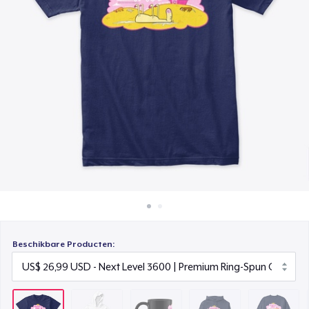
Hoe het werkt
Black Mug
Verkoop overal
US$ 16,99
Verkoop alles
Unisex Classic Pullover Hoodie
US$ 41,99
Unisex Classic Crewneck Sweatshirt
US$ 29,99
Women's Crop Hoodie
US$ 34,99
Women's Classic Tee
US$ 24,99
Beschikbare Producten:
Women's Comfort Tee
US$ 25,99