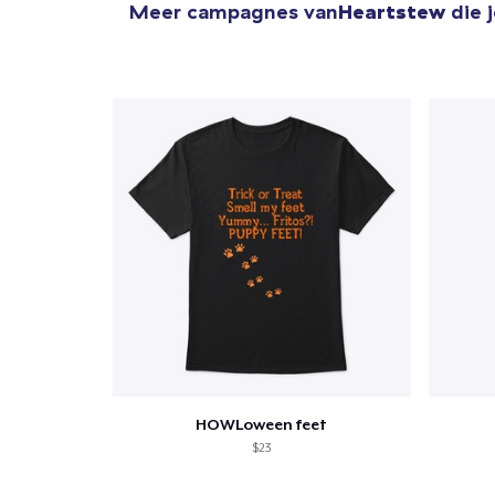
Meer campagnes van
Heartstew
die 
HOWLoween feet
$23