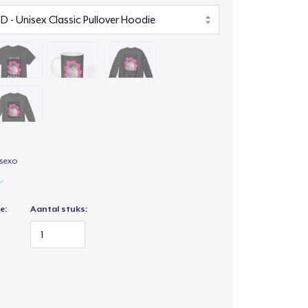
isexo
e:
Aantal stuks: