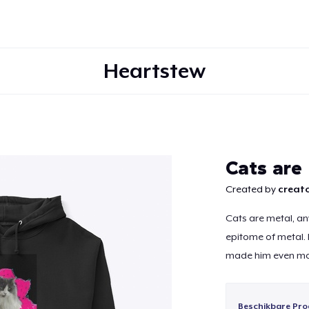
Heartstew
Doorgaan
Cats are
Created by
creato
Cats are metal, any
epitome of metal.
made him even mo
Beschikbare Pro