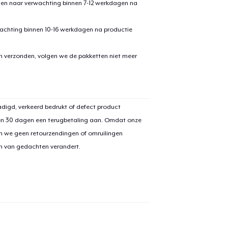
den naar verwachting binnen 7-12 werkdagen na
achting binnen 10-16 werkdagen na productie
en verzonden, volgen we de pakketten niet meer
aan
winkelwagen toegevoegd
Ga naar 
digd, verkeerd bedrukt of defect product
en 30 dagen een terugbetaling aan. Omdat onze
n we geen retourzendingen of omruilingen
on van gedachten verandert.
door naar de Kassa
Doorgaan met wi
Unisex Classic Pullover Hoodie
US$ 40,99
Classic Crew Neck T-Shirt