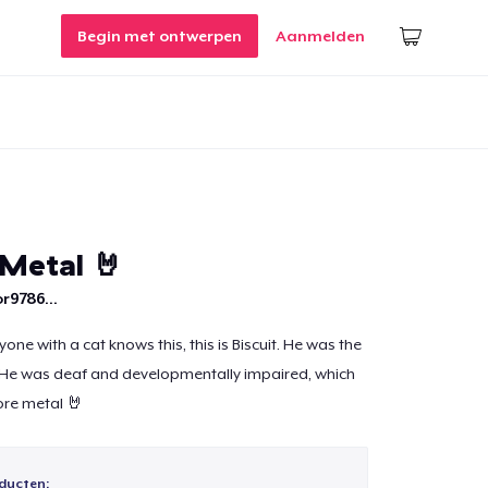
Begin met ontwerpen
Aanmelden
 Metal 🤘
r9786...
one with a cat knows this, this is Biscuit. He was the
 He was deaf and developmentally impaired, which
re metal 🤘
ducten: