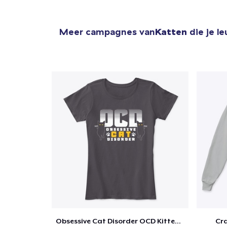
Meer campagnes van
Katten
die je l
Obsessive Cat Disorder OCD Kittens Lover
Cra