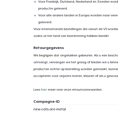
Voor Frankrijk, Duitsland, Nederland en Zweden wor
productie geleverd.
Voor alle andere landen in Europa worden naar verw
geleverd.
Voor internationale bestellingen die vanuit de VS word
zodra ze het land van bestemming hebben bereikt.
Retourgegevens
1
item 
We begrijpen dat ongelukken gebeuren. Als u een bescha
ontvangt, vervangen we het graag of bieden we u binn
producten echter op bestelling worden gemaakt, kunne
accepteren voor onjuiste maten, kleuren of als u gewo
Ga 
Lees
hier
meer over onze retourvoorwaarden.
Campagne-ID
new-cats-are-metal