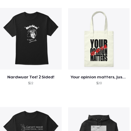
Nardwuar Tee! 2 Sided!
Your opinion matters, Just not to me!
$22
$20