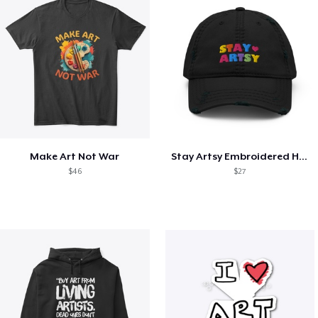
Make Art Not War
Stay Artsy Embroidered Hat
$46
$27