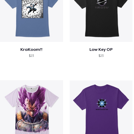
KraKoom!!
Low Key OP
$23
$23