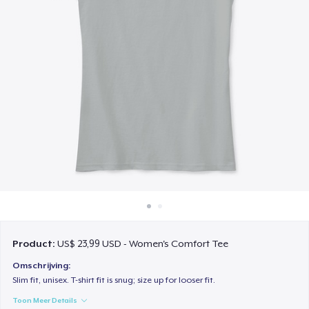
Hoe het werkt
Verkoop overal
Verkoop alles
Product:
US$ 23,99 USD - Women's Comfort Tee
Omschrijving:
Slim fit, unisex. T-shirt fit is snug; size up for looser fit.
Toon Meer Details