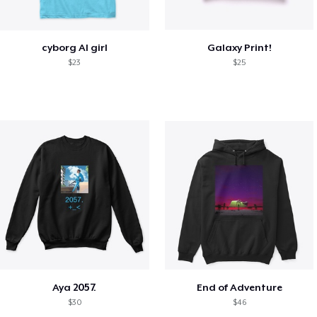
cyborg AI girl
Galaxy Print!
$23
$25
Aya 2057.
End of Adventure
$30
$46