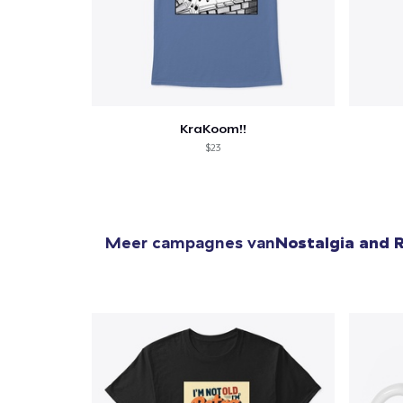
KraKoom!!
$23
Meer campagnes van
Nostalgia and 