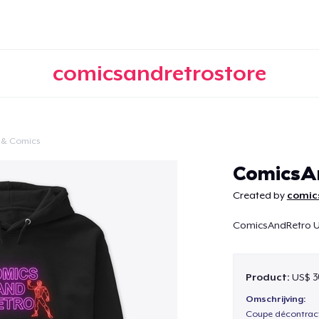
comicsandretrostore
 & Comics
Doorgaan
ComicsA
Created by
comic
ComicsAndRetro U
Product:
US$ 3
Omschrijving:
Coupe décontract