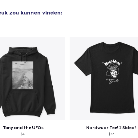
leuk zou kunnen vinden:
aan
winkelwagen toegevoegd
Ga naar 
door naar de Kassa
Doorgaan met wi
Tony and the UFOs
Nardwuar Tee! 2 Sided!
$41
$22