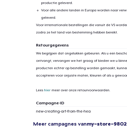
productie geleverd.
Voor alle andere landen in Europa worden naar verw
geleverd.
Voor internationale bestellingen die vanuit de VS word
zodra ze het land van bestemming hebben bereikt.
Retourgegevens
We begrijpen dat ongelukken gebeuren. Als u een bescha
ontvangt, vervangen we het graag of bieden we u binn
producten echter op bestelling worden gemaakt, kunne
accepteren voor onjuiste maten, kleuren of als u gewo
Lees
hier
meer over onze retourvoorwaarden.
Campagne-ID
new-creating-art-from-the-hea
Meer campagnes van
my-store-980