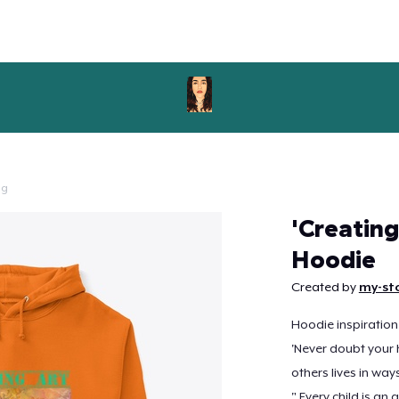
ig
Doorgaan
'Creatin
Hoodie
Created by
my-st
Hoodie inspiration
'Never doubt your h
others lives in way
" Every child is an