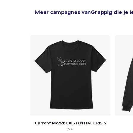
Meer campagnes van
Grappig
die je 
1
item 
Ga 
Current Mood: EXISTENTIAL CRISIS
$14