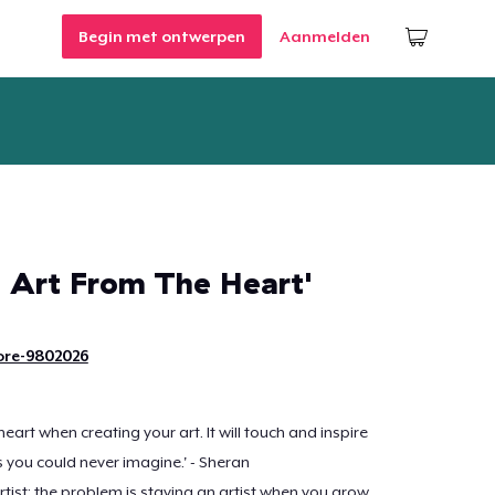
Begin met ontwerpen
Aanmelden
g Art From The Heart'
ore-9802026
eart when creating your art. It will touch and inspire
s you could never imagine.' - Sheran
 artist; the problem is staying an artist when you grow