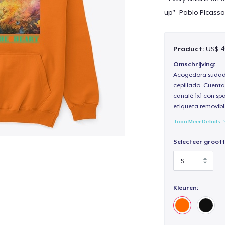
up"- Pablo Picasso
Product:
US$ 4
Omschrijving:
Acogedora sudade
cepillado. Cuenta
canalé 1x1 con sp
etiqueta removibl
Toon Meer Details
Selecteer groott
Kleuren: