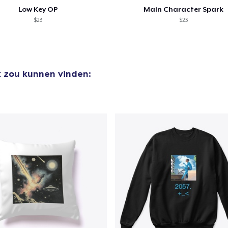
Low Key OP
Main Character Spark
$23
$23
k zou kunnen vinden: