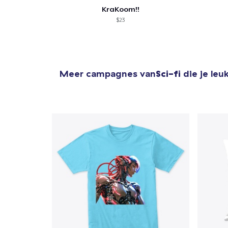
KraKoom!!
$23
Meer campagnes van
Sci-fi
die je leu