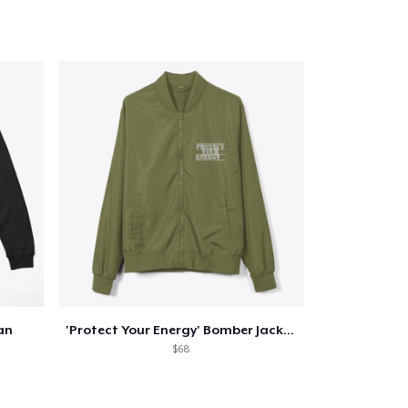
an
'Protect Your Energy' Bomber Jacket
$68