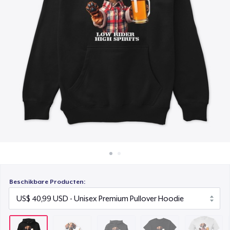
Hoe het werkt
Unisex Classic Pullover Hoodie
Verkoop overal
US$ 40,99
Verkoop alles
Classic Crew Neck T-Shirt
US$ 22,99
Bella Canvas 3001 | Classic Unisex Jersey T-Shirt
US$ 21,99
Mug
US$ 15,99
Unisex Classic Crewneck Sweatshirt
US$ 32,99
Beschikbare Producten:
Women's Classic Tee
US$ 23,99