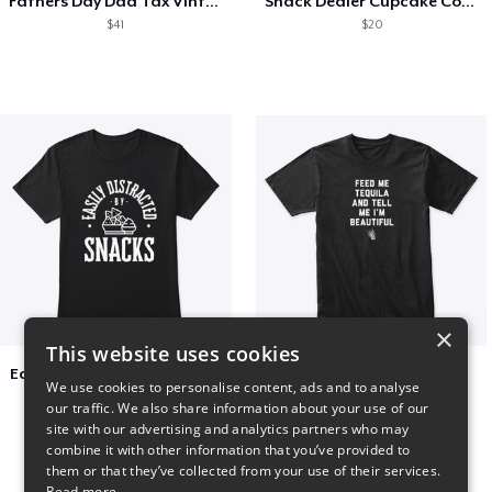
Fathers Day Dad Tax Vintage Papa T-Shirt
Snack Dealer Cupcake Cookie and Milk
$41
$20
×
This website uses cookies
Easily Distracted by Snacks
Beautiful agave
We use cookies to personalise content, ads and to analyse
$20
$30
our traffic. We also share information about your use of our
site with our advertising and analytics partners who may
combine it with other information that you’ve provided to
them or that they’ve collected from your use of their services.
Read more