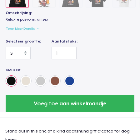
Comfort Colors 1717 | Classic Heavyweight T-Shirt
Omschrijving:
US$ 24,99
Relaxte pasvorm, unisex
Toon Meer Details
Classic Long Sleeve Tee
US$ 30,99
Selecteer grootte:
Aantal stuks:
Kleuren:
Voeg toe aan winkelmandje
Stand out in this one of a kind dachshund gift created for dog
lovers.