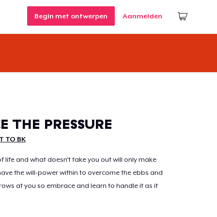
Begin met ontwerpen
Aanmelden
E THE PRESSURE
T TO BK
of life and what doesn't take you out will only make
have the will-power within to overcome the ebbs and
hrows at you so embrace and learn to handle it as it