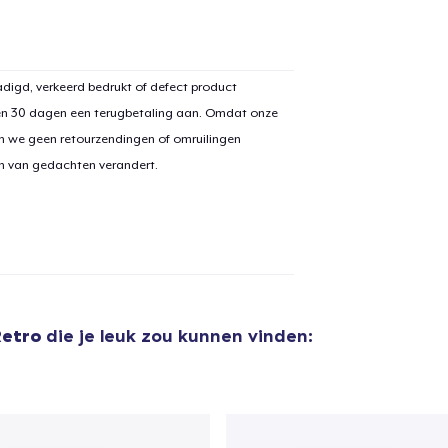
door naar de Kassa
Doorgaan met wi
digd, verkeerd bedrukt of defect product
en 30 dagen een terugbetaling aan. Omdat onze
n we geen retourzendingen of omruilingen
on van gedachten verandert.
Retro
die je leuk zou kunnen vinden: