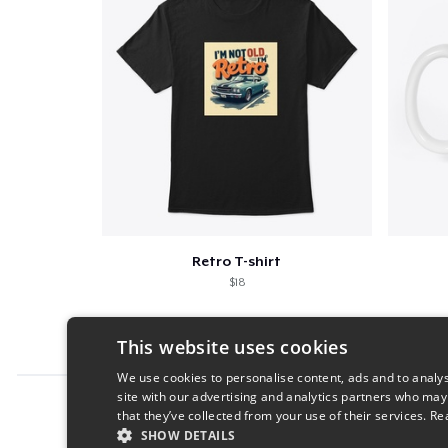
Retro T-shirt
$18
This website uses cookies
We use cookies to personalise content, ads and to analys
site with our advertising and analytics partners who may
Report this product
that they’ve collected from your use of their services.
Re
SHOW DETAILS