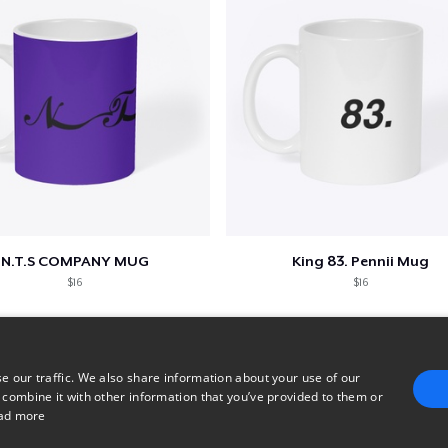
N.T.S COMPANY MUG
King 83. Pennii Mug
$16
$16
e our traffic. We also share information about your use of our
 combine it with other information that you’ve provided to them or
ad more