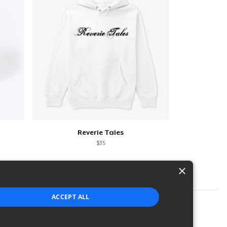
Reverie Tales
$35
×
ACCEPT ALL