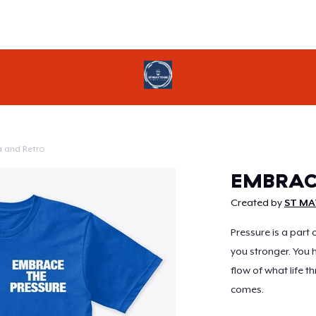
a and Retro
Doorgaan
EMBRAC
Created by
ST MA
Pressure is a part 
you stronger. You 
flow of what life t
comes.