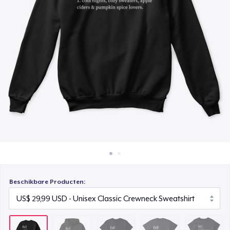
Hoe het werkt
Classic Crew Neck T-Shirt
Verkoop overal
US$ 19,99
Verkoop alles
Comfort Tee
US$ 21,99
Women's Classic Tee
US$ 19,99
Classic Long Sleeve Tee
US$ 22,99
Beschikbare Producten: