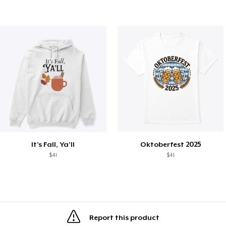
It’s Fall, Ya’ll
Oktoberfest 2025
$41
$41
Report this product