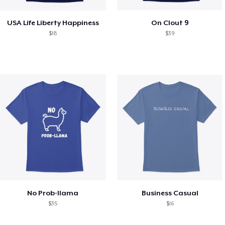
USA Life Liberty Happiness
On Clout 9
$18
$39
No Prob-llama
Business Casual
$35
$16