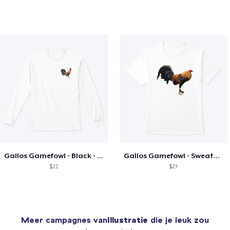
Gallos Gamefowl - Black - Long Sleeve
Gallos Gamefowl - Sweater - T-Shirt
$22
$27
Meer campagnes van
Illustratie
die je leuk zou