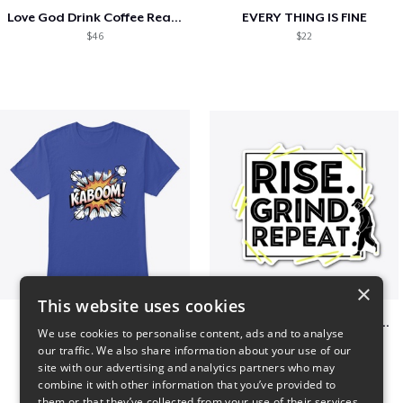
Love God Drink Coffee Read Books
EVERY THING IS FINE
$46
$22
×
This website uses cookies
Kaboom
Rise. Grand. Repeat – Motivational Tees
We use cookies to personalise content, ads and to analyse
$23
$7
our traffic. We also share information about your use of our
site with our advertising and analytics partners who may
combine it with other information that you’ve provided to
them or that they’ve collected from your use of their services.