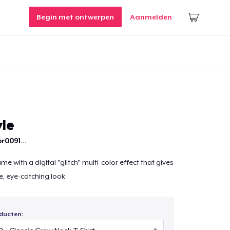
Begin met ontwerpen
Aanmelden
yle
r0091...
e with a digital "glitch" multi-color effect that gives
e, eye-catching look
ducten: