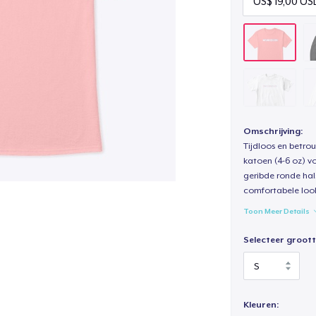
Omschrijving:
Tijdloos en betro
katoen (4-6 oz) v
geribde ronde hal
comfortabele loo
Toon Meer Details
Selecteer groott
Kleuren: