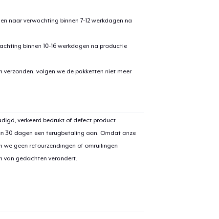
den naar verwachting binnen 7-12 werkdagen na
achting binnen 10-16 werkdagen na productie
en verzonden, volgen we de pakketten niet meer
aan
winkelwagen toegevoegd
Ga naar 
digd, verkeerd bedrukt of defect product
en 30 dagen een terugbetaling aan. Omdat onze
n we geen retourzendingen of omruilingen
on van gedachten verandert.
door naar de Kassa
Doorgaan met wi
Classic Crew Neck T-Shirt
US$ 19,00