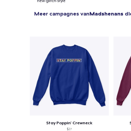
new-glitch-style
Meer campagnes van
Madshenans
di
Stay Poppin' Crewneck
$27