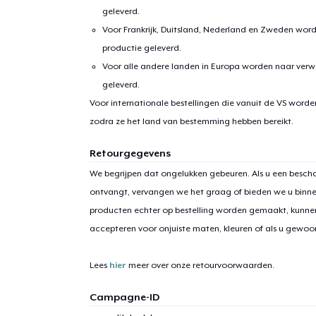
geleverd.
Voor Frankrijk, Duitsland, Nederland en Zweden wor
productie geleverd.
Voor alle andere landen in Europa worden naar verw
geleverd.
Voor internationale bestellingen die vanuit de VS word
zodra ze het land van bestemming hebben bereikt.
1
item 
Retourgegevens
We begrijpen dat ongelukken gebeuren. Als u een bescha
ontvangt, vervangen we het graag of bieden we u binn
producten echter op bestelling worden gemaakt, kunne
accepteren voor onjuiste maten, kleuren of als u gewo
Ga 
Lees
hier
meer over onze retourvoorwaarden.
Campagne-ID