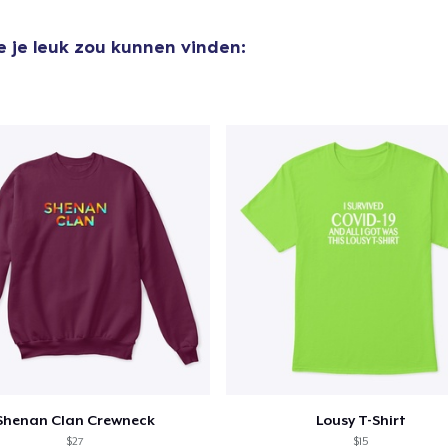
Unisex Classic Pullover Hoodie
US$ 29,00
e je leuk zou kunnen vinden:
Kids Classic Pullover Hoodie
US$ 33,99
Classic Tank Top
US$ 18,00
Kids Premium Tee
US$ 19,00
Classic Long Sleeve Tee
US$ 22,00
Shenan Clan Crewneck
Lousy T-Shirt
$27
$15