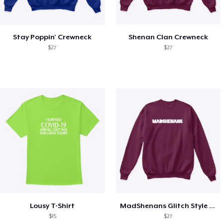
Stay Poppin' Crewneck
Shenan Clan Crewneck
$27
$27
Lousy T-Shirt
MadShenans Glitch Style Crewneck
$15
$27