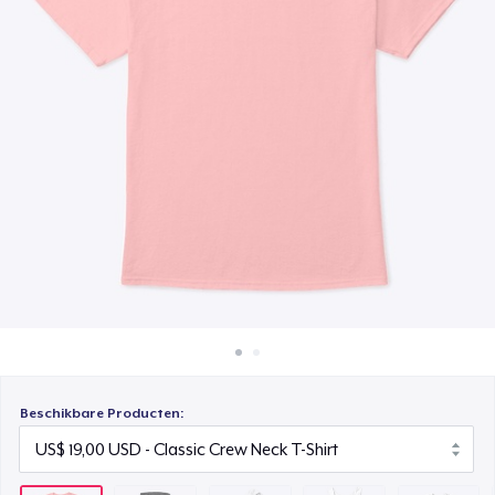
Hoe het werkt
Kids Classic Pullover Hoodie
Verkoop overal
US$ 33,99
Verkoop alles
Classic Tank Top
US$ 18,00
Kids Premium Tee
US$ 19,00
Classic Long Sleeve Tee
US$ 22,00
Beschikbare Producten: