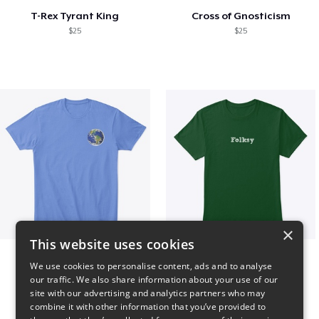
T-Rex Tyrant King
Cross of Gnosticism
$25
$25
×
This website uses cookies
WORLD t-shirt
Folksy Tee
We use cookies to personalise content, ads and to analyse
$25
$25
our traffic. We also share information about your use of our
site with our advertising and analytics partners who may
combine it with other information that you’ve provided to