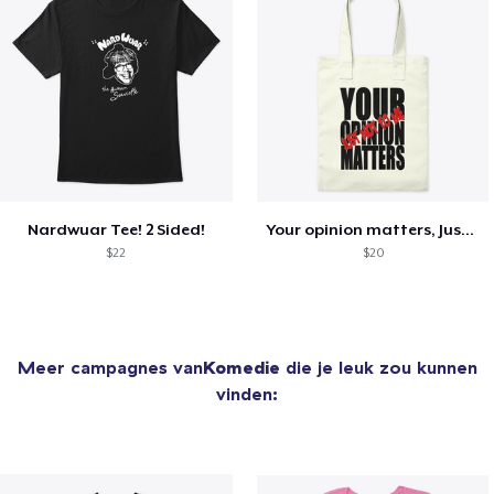
Nardwuar Tee! 2 Sided!
Your opinion matters, Just not to me!
$22
$20
Meer campagnes van
Komedie
die je leuk zou kunnen
vinden: