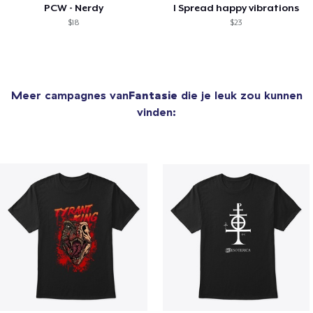
PCW - Nerdy
I Spread happy vibrations
$18
$23
Meer campagnes van
Fantasie
die je leuk zou kunnen
vinden: