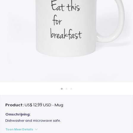
Hoe het werkt
Verkoop overal
Verkoop alles
Product:
US$ 12,99 USD - Mug
Omschrijving:
Dishwasher and microwave safe.
Toon Meer Details