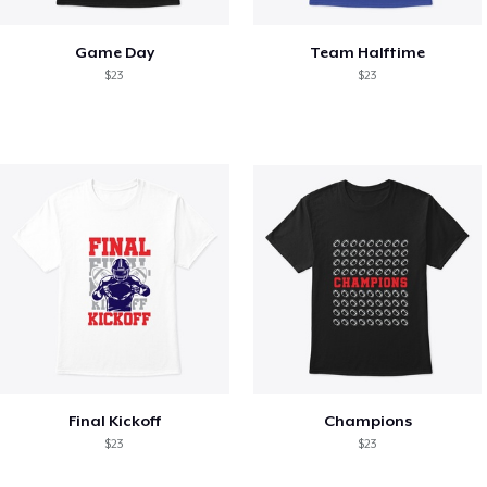
Game Day
Team Halftime
$23
$23
Final Kickoff
Champions
$23
$23