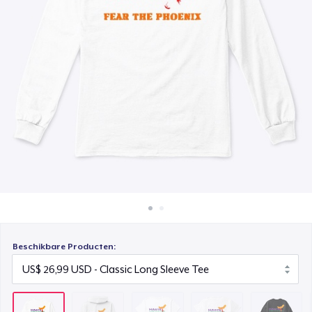
Hoe het werkt
Classic Crew Neck T-Shirt
Verkoop overal
US$ 20,99
Verkoop alles
Comfort Tee
US$ 21,99
Unisex Classic Crewneck Sweatshirt
US$ 30,00
Women's Classic Tee
US$ 21,99
Women's Comfort Tee
US$ 21,99
Beschikbare Producten: