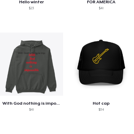
Hello winter
FOR AMERICA
$23
$41
With God nothing is impossible .
Hot cap
$41
$34