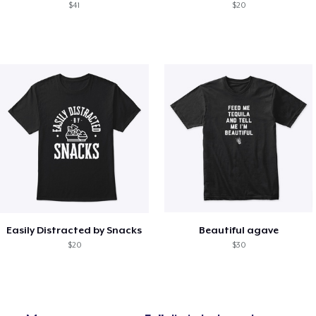
$41
$20
Easily Distracted by Snacks
Beautiful agave
$20
$30