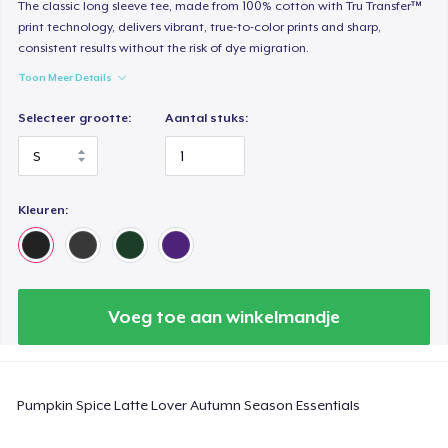
The classic long sleeve tee, made from 100% cotton with Tru Transfer™
print technology, delivers vibrant, true-to-color prints and sharp,
Heavy Tee
consistent results without the risk of dye migration.
US$ 44,99
Toon Meer Details
Tru transfer Printed Premium Tee
Selecteer grootte:
Aantal stuks:
US$ 29,99
Tru Transfer Printed Classic Tee
US$ 27,99
Kleuren:
Comfort Colors 1717 | Classic Heavyweight T-Shirt
US$ 24,99
Voeg toe aan winkelmandje
Classic Long Sleeve Tee
US$ 30,99
Pumpkin Spice Latte Lover Autumn Season Essentials
Next Level 3600 | Premium Ring-Spun Cotton T-Shirt
US$ 24,99