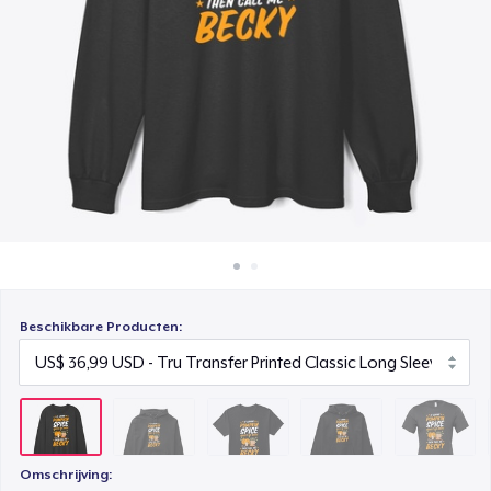
Hoe het werkt
Classic Crew Neck T-Shirt
Verkoop overal
US$ 22,99
Verkoop alles
Unisex Premium Pullover Hoodie
US$ 40,99
Bella Canvas 3001 | Classic Unisex Jersey T-Shirt
US$ 21,99
Comfort Tee
US$ 23,99
Beschikbare Producten:
Unisex Classic Crewneck Sweatshirt
US$ 32,99
Women's Classic Tee
US$ 23,99
Omschrijving: