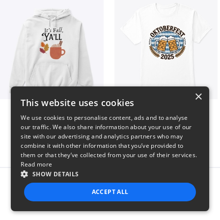
×
This website uses cookies
It’s Fall, Ya’ll
Oktoberfest 2025
We use cookies to personalise content, ads and to analyse
$41
$41
our traffic. We also share information about your use of our
site with our advertising and analytics partners who may
combine it with other information that you’ve provided to
them or that they’ve collected from your use of their services.
Read more
SHOW DETAILS
Report this product
ACCEPT ALL
STRICTLY NECESSARY
PERFORMANCE