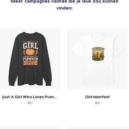
Meer campagnes van
Fall
die je leuk zou kunnen
vinden:
Just A Girl Who Loves Pumpkin Spice
Oktoberfest
$37
$41