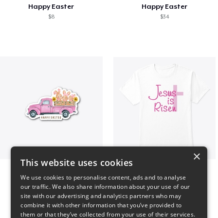
Happy Easter
Happy Easter
$8
$34
×
This website uses cookies
Happy Easter
Jesus Is Risen
We use cookies to personalise content, ads and to analyse
$7
$5
our traffic. We also share information about your use of our
site with our advertising and analytics partners who may
combine it with other information that you’ve provided to
them or that they’ve collected from your use of their services.