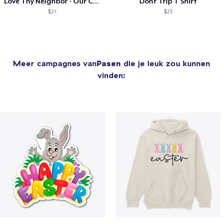
Love Thy Neighbor - Our Classic Design
Dont Trip T Shirt
$27
$23
Meer campagnes van
Pasen
die je leuk zou kunnen
vinden: