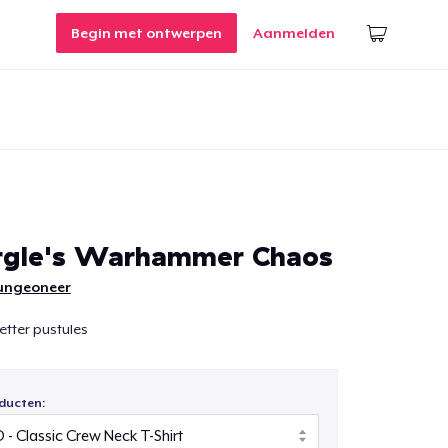
Begin met ontwerpen
Aanmelden
rgle's Warhammer Chaos
ungeoneer
better pustules
ducten: