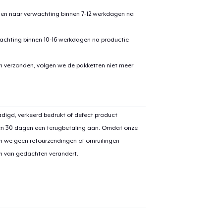
den naar verwachting binnen 7-12 werkdagen na
achting binnen 10-16 werkdagen na productie
en verzonden, volgen we de pakketten niet meer
digd, verkeerd bedrukt of defect product
en 30 dagen een terugbetaling aan. Omdat onze
n we geen retourzendingen of omruilingen
on van gedachten verandert.
aan
winkelwagen toegevoegd
Ga naar 