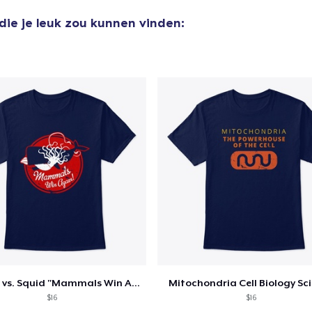
die je leuk zou kunnen vinden:
door naar de Kassa
Doorgaan met wi
Classic Crew Neck T-Shirt
US$ 21,99
Unisex Classic Pullover Hoodie
US$ 38,99
Mug
US$ 14,99
Unisex Classic Crewneck Sweatshirt
Whales vs. Squid "Mammals Win Again!"
Mitochondria Cell Biology Sc
US$ 33,99
$16
$16