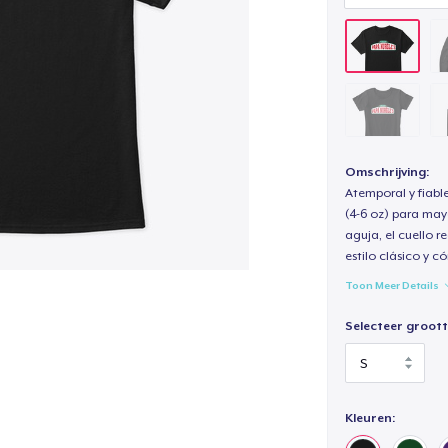
Omschrijving:
Atemporal y fiabl
(4-6 oz) para may
aguja, el cuello 
estilo clásico y 
Toon Meer Details
Selecteer groott
Kleuren: