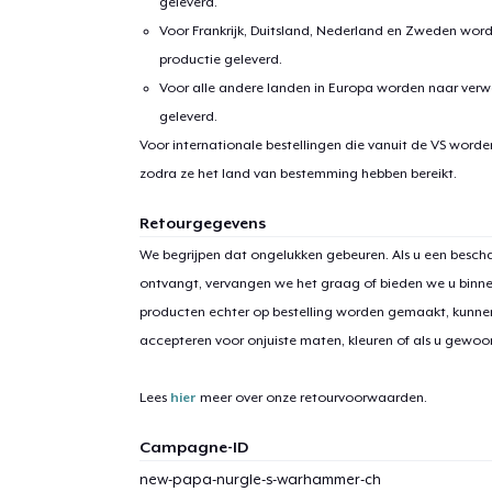
geleverd.
Voor Frankrijk, Duitsland, Nederland en Zweden wor
productie geleverd.
Voor alle andere landen in Europa worden naar verw
geleverd.
Voor internationale bestellingen die vanuit de VS word
zodra ze het land van bestemming hebben bereikt.
Retourgegevens
We begrijpen dat ongelukken gebeuren. Als u een bescha
ontvangt, vervangen we het graag of bieden we u binn
producten echter op bestelling worden gemaakt, kunne
accepteren voor onjuiste maten, kleuren of als u gewo
Lees
hier
meer over onze retourvoorwaarden.
Campagne-ID
1
item 
new-papa-nurgle-s-warhammer-ch