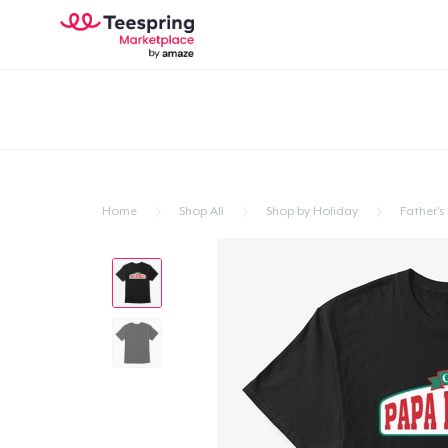
Home
Shop All
Shop by Holiday
Father's